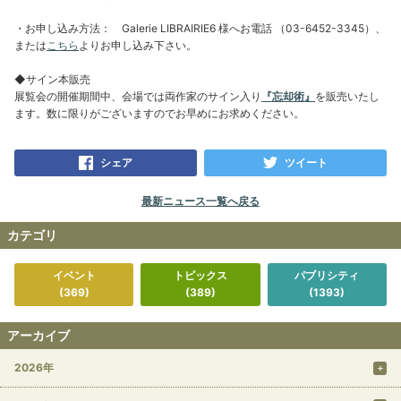
・お申し込み方法： Galerie LIBRAIRIE6 様へお電話 （03-6452-3345）、
または
こちら
よりお申し込み下さい。
◆サイン本販売
展覧会の開催期間中、会場では両作家のサイン入り
『忘却術』
を販売いたし
ます。数に限りがございますのでお早めにお求めください。
シェア
ツイート
最新ニュース一覧へ戻る
カテゴリ
イベント
トピックス
パブリシティ
(369)
(389)
(1393)
アーカイブ
2026年