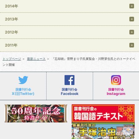
2014年
2013年
2012年
2011年
トップページ
＞
最新ニュース
＞
『忘却術』菅野まり子氏展覧会・川野芽生氏とのトークイベ
ント開催
国書刊行会
国書刊行会
国書刊行会
X(旧Twitter)
Facebook
Instagram