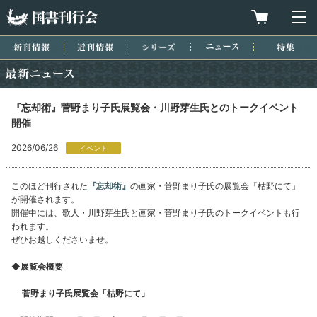
国書刊行会
買物カゴを
メ
新刊情報
近刊情報
シリーズ
ニュース
特集
最新ニュース
『忘却術』菅野まり子氏展覧会・川野芽生氏とのトークイベント
開催
2026/06/26
イベント
このほど刊行された
『忘却術』
の画家・菅野まり子氏の展覧会「枯野にて」
が開催されます。
開催中には、歌人・川野芽生氏と画家・菅野まり子氏のトークイベントも行
われます。
ぜひお越しくださいませ。
◆展覧会概要
菅野まり子氏展覧会「枯野にて」