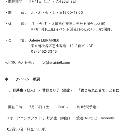
・開催期間： 7月11日（土）～7月26日（日）
・開 廊： 水・木・金・土・日12:00-18:00
・休 廊： 月 ・火 (月・火曜日が祝日に当たる場合も休廊)
※7月18日(土)はイベント開催日のため16:30に閉廊。
・会 場： Galerie LIBRAIRIE6
東京都渋谷区恵比寿南1-12-2 南ビル3F
03-6452-3345
※お問い合わせ先： info@librairie6.com
◆トークイベント概要
川野芽生（歌人） × 菅野まり子（画家） 「綴じられた目で、ともに
――」
・開催日時： 7月18日（土） 17:00～ （約1時間予定）
※オープニングアクト: 川野芽生 （朗読）・ 渡邊ゆりひと（monody）
◾️定員30名・料金1,500円