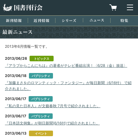
国書刊行会
買物カゴを
メ
新刊情報
近刊情報
シリーズ
ニュース
特集
最新ニュース
2013年6月情報一覧です。
2013/06/26
トピックス
『アラブからこんにちは』の著者がテレビ番組出演！〈6/28（金）放送〉
2013/06/18
パブリシティ
『加藤まさをのロマンティック・ファンタジー』が毎日新聞（6/16付） で紹
介されました。
2013/06/17
パブリシティ
『私の見た日本人』が文藝春秋 7月号で紹介されました。
2013/06/17
パブリシティ
『日本語文例集』が朝日新聞(6/16付)で紹介されました。
2013/06/13
イベント