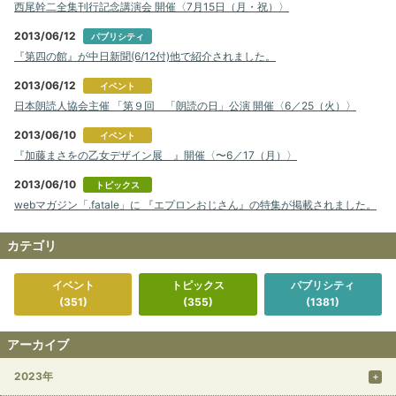
西尾幹二全集刊行記念講演会 開催〈7月15日（月・祝）〉
2013/06/12
パブリシティ
『第四の館』が中日新聞(6/12付)他で紹介されました。
2013/06/12
イベント
日本朗読人協会主催 「第９回 「朗読の日」公演 開催〈6／25（火）〉
2013/06/10
イベント
『加藤まさをの乙女デザイン展 』開催〈〜6／17（月）〉
2013/06/10
トピックス
webマガジン「.fatale」に 『エプロンおじさん』の特集が掲載されました。
カテゴリ
イベント
トピックス
パブリシティ
(351)
(355)
(1381)
アーカイブ
2023年