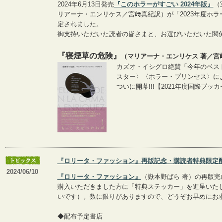
2024年6月13日発売
『このホラーがすごい 2024年版』
（
リアーナ・エンリケス／宮﨑真紀訳）が「2023年度ホ
定されました。
御支持いただいた読者の皆さまと、お選びいただいた関
『寝煙草の危険』
（マリアーナ・エンリケス 著／宮
カズオ・イシグロ絶賛「今年のベス
スター〉〈ホラー・プリンセス〉に
ついに開幕!!!【2021年度国際ブッ
『ロリータ・ファッション』再版記念・購読者特典限定
2024/06/10
『ロリータ・ファッション』
（嶽本野ばら 著）の再版
購入いただきました方に「特典ステッカー」を進呈いた
いです）。数に限りがありますので、どうぞお早めにお
◆配布予定書店