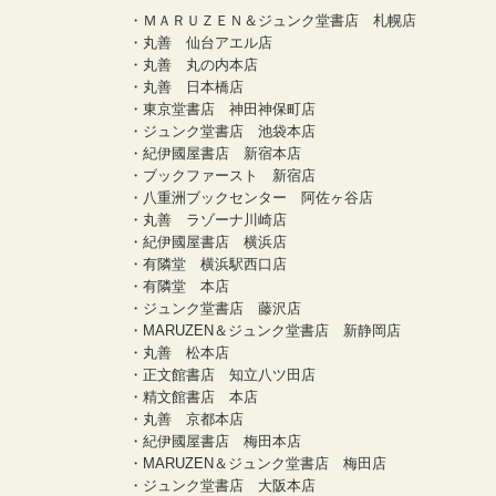
・ＭＡＲＵＺＥＮ＆ジュンク堂書店 札幌店
・丸善 仙台アエル店
・丸善 丸の内本店
・丸善 日本橋店
・東京堂書店 神田神保町店
・ジュンク堂書店 池袋本店
・紀伊國屋書店 新宿本店
・ブックファースト 新宿店
・八重洲ブックセンター 阿佐ヶ谷店
・丸善 ラゾーナ川崎店
・紀伊國屋書店 横浜店
・有隣堂 横浜駅西口店
・有隣堂 本店
・ジュンク堂書店 藤沢店
・MARUZEN＆ジュンク堂書店 新静岡店
・丸善 松本店
・正文館書店 知立八ツ田店
・精文館書店 本店
・丸善 京都本店
・紀伊國屋書店 梅田本店
・MARUZEN＆ジュンク堂書店 梅田店
・ジュンク堂書店 大阪本店