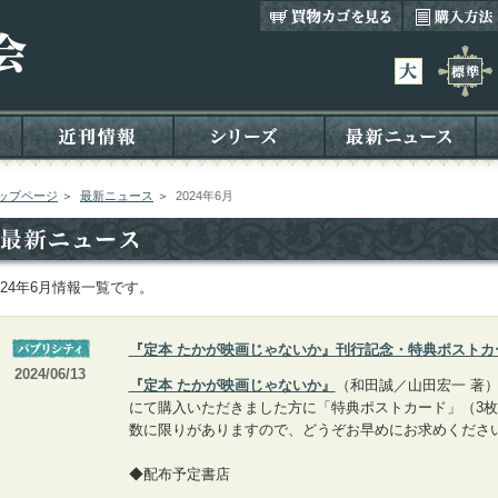
ップページ
＞
最新ニュース
＞
2024年6月
024年6月情報一覧です。
『定本 たかが映画じゃないか』刊行記念・特典ポストカ
2024/06/13
『定本 たかが映画じゃないか』
（和田誠／山田宏一 著
にて購入いただきました方に「特典ポストカード」（3
数に限りがありますので、どうぞお早めにお求めくださ
◆配布予定書店