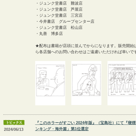
・ジュンク堂書店 難波店
・ジュンク堂書店 芦屋店
・ジュンク堂書店 三宮店
・今井書店 グループセンター店
・ジュンク堂書店 松山店
・丸善 博多店
★配布は書籍が店頭に並んでからになります。販売開始は
ら各店舗へのお問い合わせはご遠慮いただければ幸いで
『このホラーがすごい 2024年版』（宝島社）にて『寝煙
ンキング・海外篇」第1位選定
2024/06/13