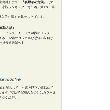
宝島社）にて、
『寝煙草の危険』
（マ
ラー小説ランキング・海外篇」第1位に選
係各位に深く御礼申し上げます。
﨑真紀 訳）
ト・ブック」！ 〈文学界のロック・
よる、12篇のゴシカルな恐怖の祭典が
カー賞最終候補作】
配布のお知らせ
完成を記念して、本書を以下の書店にて
します（初版時配布のものとはカラー違
求めください。