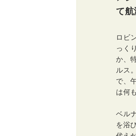
て航
ロビ
っく
か、
ルス
で、
は何
ベル
を浴
代えが