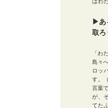
はわ
▶あ
取ろ
「わ
島々
ロッ
す。
言葉
が、
てた