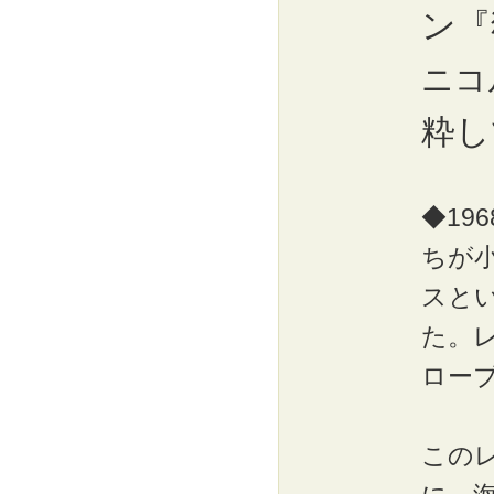
ン『
ニコ
粋し
◆19
ちが
スと
た。
ロー
この