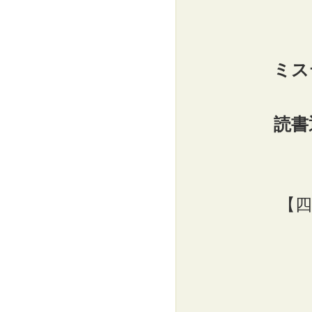
ミス
読書
【