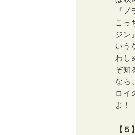
『プ
こっ
ジン
いう
わし
ぞ知
なら
ロイ
よ！
【５