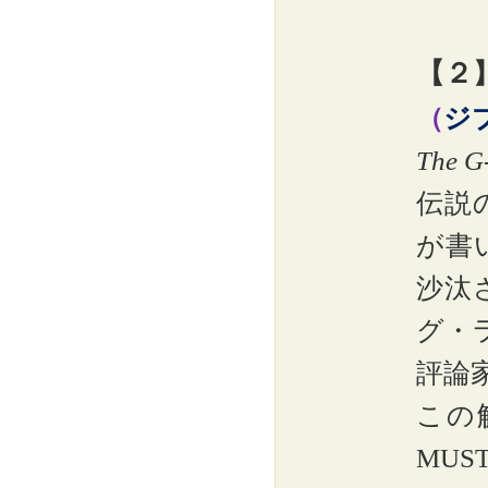
【２
（
ジ
The G
伝説
が書
沙汰
グ・
評論
この
MUS