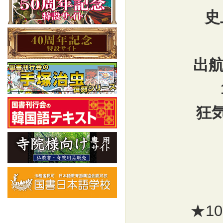
史
出
狂
★1