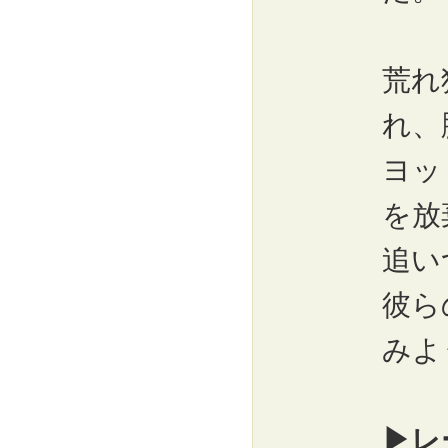
荒れ
れ、
ヨッ
を放
追い
彼ら
みよ
▶レ