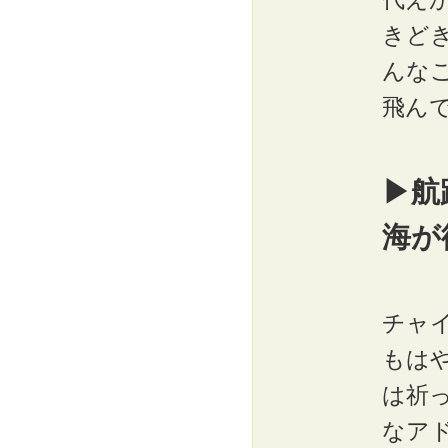
きど
んな
飛ん
▶航
海が
チャ
もは
は祈
なア