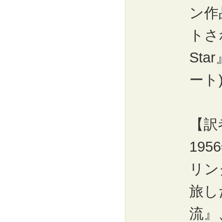
ン作
トされ
St
ート)
【訳
19
リン
旅し
流』