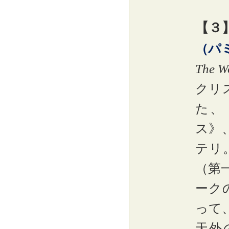
【３
（パ
The W
クリ
た、
ス》
テリ
（第
ーク
って
天外