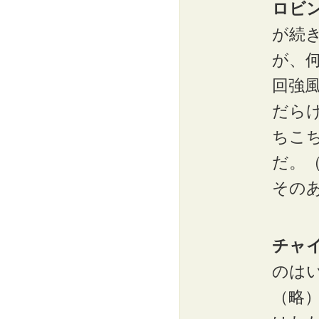
ロビ
が続
が、何
回強
だら
ちこ
だ。
その
チャ
のは
（略