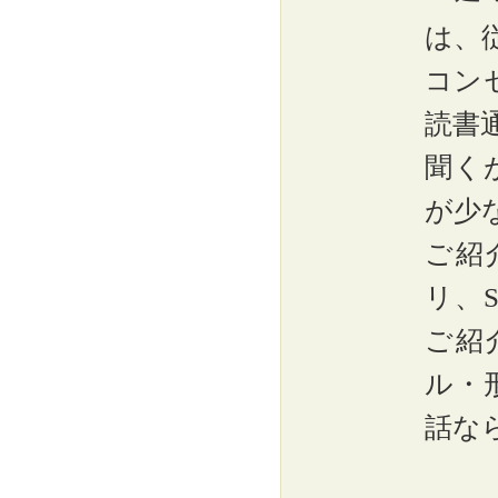
は、
コン
読書
聞く
が少
ご紹
リ、
ご紹
ル・
話な