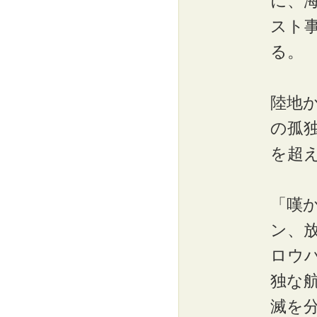
に、
スト
る。
陸地
の孤
を超
「嘆
ン、
ロウハ
独な
滅を