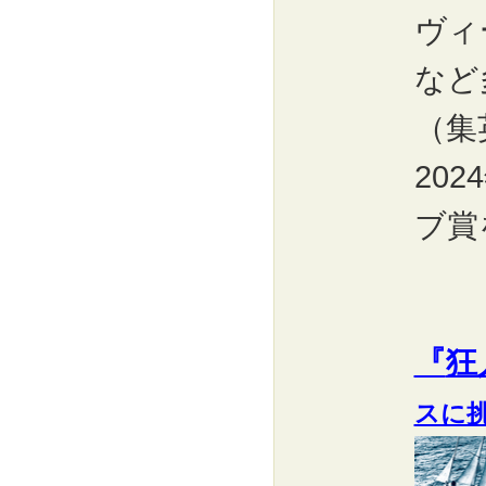
ヴィ
など
（集
20
ブ賞
『
狂
スに