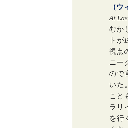
（ウ
At Las
むか
トが
B
視点
ニー
ので
いた
ことも
ラリ
を行