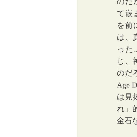
のだ
て嵌
を前
は、
った
じ、
のだ
Age D
は見
れ」
金石