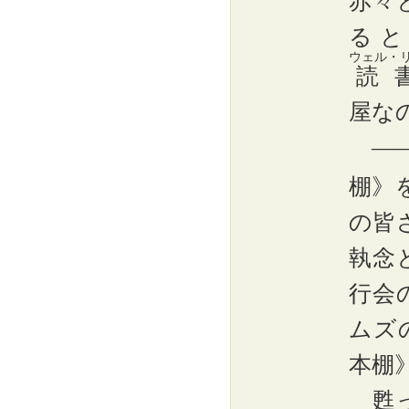
赤々
ると
ウェル・
読
屋な
――
棚》
の皆
執念
行会
ムズ
本棚
甦っ