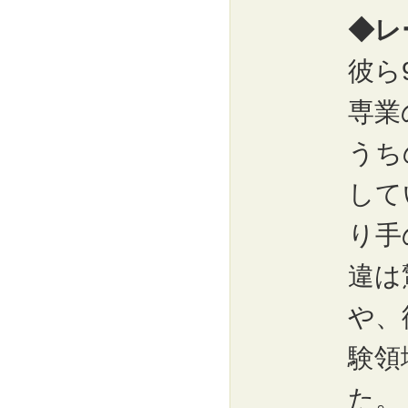
◆レ
彼ら
専業
うち
して
り手
違は
や、
験領
た。