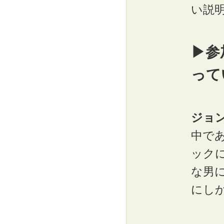
い説
▶参
って
ジョ
中で
ック
な男
にしか