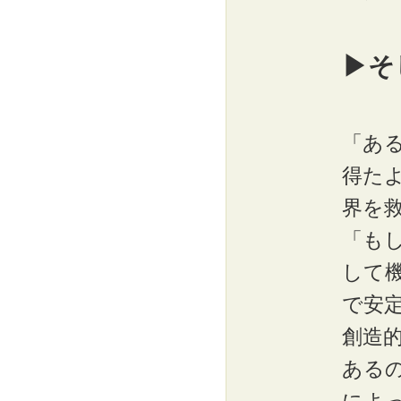
▶そ
「あ
得た
界を
「も
して
で安
創造
ある