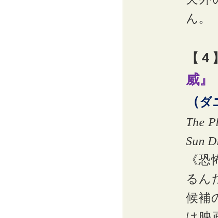
ん。
【４
威』
（
ダ
The Pl
Sun D
《恐
るん
候補
は映