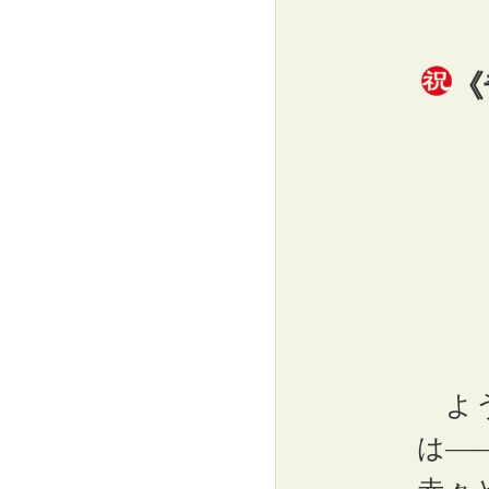
《
よう
は―