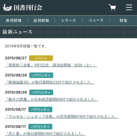
国書刊行会
買物カゴを
メ
新刊情報
近刊情報
シリーズ
ニュース
特集
最新ニュース
2015年8月情報一覧です。
2015/08/27
イベント
「西尾幹二全集」刊行記念 講演会開催〈9/26（土）〉
2015/08/26
パブリシティ
『映画論叢39』が毎日新聞8/23付で紹介されました。
2015/08/26
パブリシティ
『動きの悪魔』が日本経済新聞8/6付で紹介されました。
2015/08/17
パブリシティ
『マルセル・シュオッブ全集』が読売新聞8/16付で紹介されました。
2015/08/17
パブリシティ
『恋と夏』が毎日新聞8/16付で紹介されました。