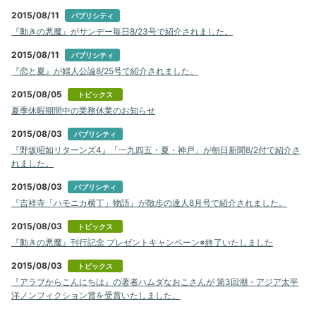
2015/08/11
パブリシティ
『動きの悪魔』がサンデー毎日8/23号で紹介されました。
2015/08/11
パブリシティ
『恋と夏』が婦人公論8/25号で紹介されました。
2015/08/05
トピックス
夏季休暇期間中の業務休業のお知らせ
2015/08/03
パブリシティ
『野坂昭如リターンズ4』「一九四五・夏・神戸」が朝日新聞8/2付で紹介さ
れました。
2015/08/03
パブリシティ
『吉祥寺「ハモニカ横丁」物語』が散歩の達人8月号で紹介されました。
2015/08/03
トピックス
『動きの悪魔』刊行記念 プレゼントキャンペーン※終了いたしました
2015/08/03
トピックス
『アラブからこんにちは』の著者ハムダなおこさんが 第3回潮・アジア太平
洋ノンフィクション賞を受賞いたしました。