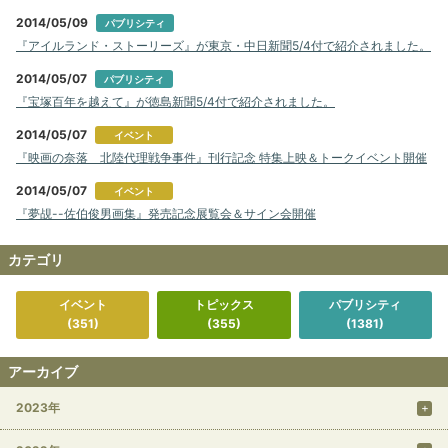
2014/05/09
パブリシティ
『アイルランド・ストーリーズ』が東京・中日新聞5/4付で紹介されました。
2014/05/07
パブリシティ
『宝塚百年を越えて』が徳島新聞5/4付で紹介されました。
2014/05/07
イベント
『映画の奈落 北陸代理戦争事件』刊行記念 特集上映＆トークイベント開催
2014/05/07
イベント
『夢覘--佐伯俊男画集』発売記念展覧会＆サイン会開催
カテゴリ
イベント
トピックス
パブリシティ
(351)
(355)
(1381)
アーカイブ
2023年