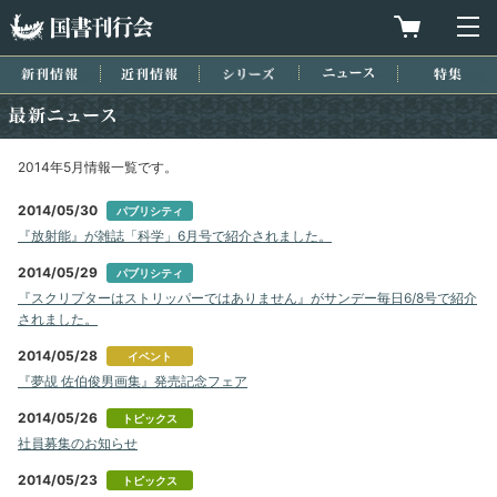
国書刊行会
買物カゴを
メ
新刊情報
近刊情報
シリーズ
ニュース
特集
最新ニュース
2014年5月情報一覧です。
2014/05/30
パブリシティ
『放射能』が雑誌「科学」6月号で紹介されました。
2014/05/29
パブリシティ
『スクリプターはストリッパーではありません』がサンデー毎日6/8号で紹介
されました。
2014/05/28
イベント
『夢覘 佐伯俊男画集』発売記念フェア
2014/05/26
トピックス
社員募集のお知らせ
2014/05/23
トピックス