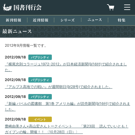
国書刊行会
買物カゴを
メ
新刊情報
近刊情報
シリーズ
ニュース
特集
最新ニュース
2012年9月情報一覧です。
2012/09/18
パブリシティ
『横尾忠則コラージュ1972-2012』が日本経済新聞(9/16付)で紹介されまし
た。
2012/09/18
パブリシティ
『アルプス高地での戦い』が週間朝日(9/28号)で紹介されました。
2012/09/18
パブリシティ
『新編 バベルの図書館 第1巻 アメリカ編』が読売新聞(9/16付)で紹介されま
した。
2012/09/18
イベント
豊崎由美さん×高山宏さんトークイベント 「第23回 読んでいいとも！
ガイブンの輪」開催！！ 〈10月28日（日）〉