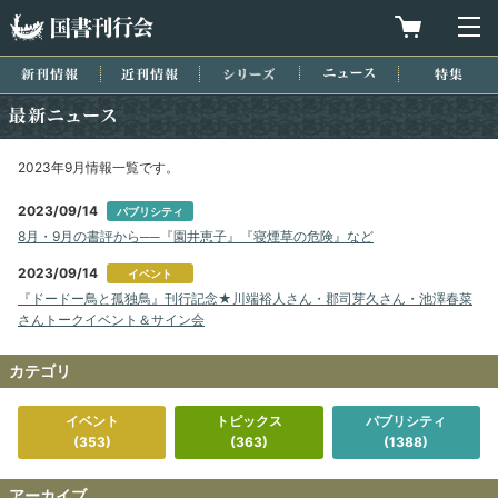
国書刊行会
買物カゴを
メ
新刊情報
近刊情報
シリーズ
ニュース
特集
最新ニュース
2023年9月情報一覧です。
2023/09/14
パブリシティ
8月・9月の書評から──『園井恵子』『寝煙草の危険』など
2023/09/14
イベント
『ドードー鳥と孤独鳥』刊行記念★川端裕人さん・郡司芽久さん・池澤春菜
さんトークイベント＆サイン会
カテゴリ
イベント
トピックス
パブリシティ
(353)
(363)
(1388)
アーカイブ