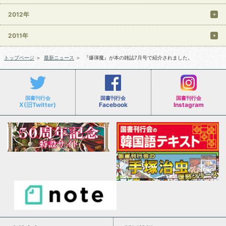
2012年
2011年
トップページ
＞
最新ニュース
＞
『爆弾魔』が本の雑誌7月号で紹介されました。
国書刊行会
国書刊行会
国書刊行会
X(旧Twitter)
Facebook
Instagram
会社案内