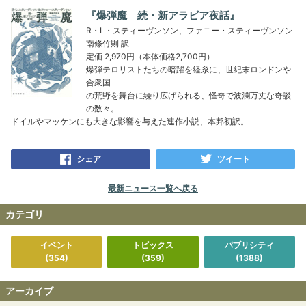
『爆弾魔 続・新アラビア夜話』
R・L・スティーヴンソン、ファニー・スティーヴンソン
南條竹則 訳
定価 2,970円（本体価格2,700円）
爆弾テロリストたちの暗躍を経糸に、世紀末ロンドンや
合衆国
の荒野を舞台に繰り広げられる、怪奇で波瀾万丈な奇談
の数々。
ドイルやマッケンにも大きな影響を与えた連作小説、本邦初訳。
シェア
ツイート
最新ニュース一覧へ戻る
カテゴリ
イベント
トピックス
パブリシティ
(354)
(359)
(1388)
アーカイブ