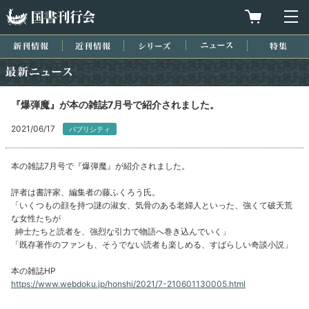
国書刊行会
買物カゴを
メ
新刊情報
近刊情報
シリーズ
ニュース
特集
最新ニュース
『爆弾魔』が本の雑誌7月号で紹介されました。
2021/06/17
パブリシティ
本の雑誌7月号で『爆弾魔』が紹介されました。
評者は書評家、編集者の藤ふくろう氏。
「いくつもの顔を持つ謎の淑女、気骨のある老婦人といった、強くて破天荒
な女性たちが
紳士たちと読者を、強烈な引力で物語へ巻き込んでいく」
「既存著作のファンも、そうでない読者も楽しめる、すばらしい奇談小説」
本の雑誌HP
https://www.webdoku.jp/honshi/2021/7-210601130005.html