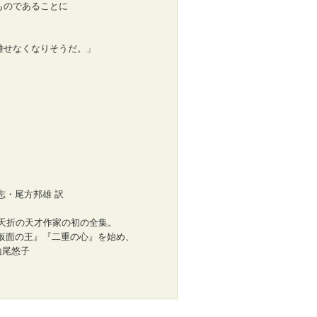
ものであることに
離せなくなりそうだ。」
志・尾方邦雄 訳
夭折の天才作家の初の全集。
仮面の王』『二重の心』を始め、
山尾悠子