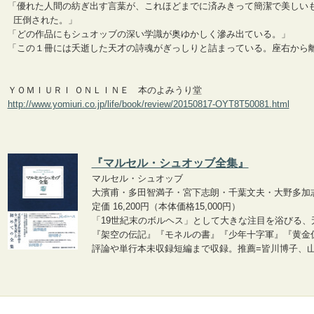
「優れた人間の紡ぎ出す言葉が、これほどまでに済みきって簡潔で美しい
圧倒された。」
「どの作品にもシュオッブの深い学識が奥ゆかしく滲み出ている。」
「この１冊には夭逝した天才の詩魂がぎっしりと詰まっている。座右から
ＹＯＭＩＵＲＩ ＯＮＬＩＮＥ 本のよみうり堂
http://www.yomiuri.co.jp/life/book/review/20150817-OYT8T50081.html
『マルセル・シュオッブ全集』
マルセル・シュオッブ
大濱甫・多田智満子・宮下志朗・千葉文夫・大野多加
定価 16,200円（本体価格15,000円）
「19世紀末のボルヘス」として大きな注目を浴びる、
『架空の伝記』『モネルの書』『少年十字軍』『黄金
評論や単行本未収録短編まで収録。推薦=皆川博子、