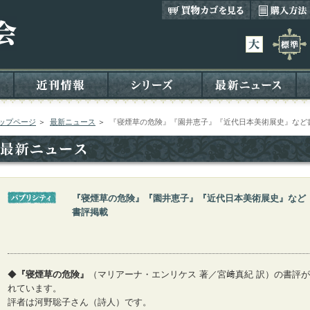
ップページ
＞
最新ニュース
＞
『寝煙草の危険』『園井恵子』『近代日本美術展史』など
『寝煙草の危険』『園井恵子』『近代日本美術展史』など
書評掲載
◆
『寝煙草の危険』
（マリアーナ・エンリケス 著／宮﨑真紀 訳）の書評が
れています。
評者は河野聡子さん（詩人）です。