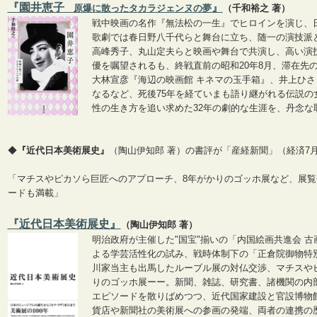
『園井恵子
』
原爆に散ったタカラジェンヌの夢
（千和裕之 著）
戦中映画の名作『無法松の一生』でヒロインを演じ、
歌劇では春日野八千代らと舞台に立ち、随一の演技派
高峰秀子、丸山定夫らと映画や舞台で共演し、高い演
優を嘱望されるも、終戦直前の昭和20年8月、滞在先
大林宣彦『海辺の映画館 キネマの玉手箱』、井上ひ
なるなど、死後75年を経ていまも語り継がれる伝説の
性の生き方を追い求めた32年の劇的な生涯を、丹念な
◆
『近代日本美術展史』
（陶山伊知郎 著）の書評が「産経新聞」（経済7
「マチスやピカソら巨匠へのアプローチ、8年がかりのゴッホ展など、展
ードも満載」
『近代日本美術展史』
（陶山伊知郎 著）
明治政府が主催した"国宝"揃いの「内国絵画共進会 
よる学芸活性化の試み、戦時体制下の「正倉院御物特
川家当主も出馬したルーブル展の対仏交渉、マチスや
りのゴッホ展ーー。新聞、雑誌、研究書、諸機関の内
エピソードを散りばめつつ、近代国家建設と官設博物
貨店や新聞社の美術展への参画の発端、両者の連携の