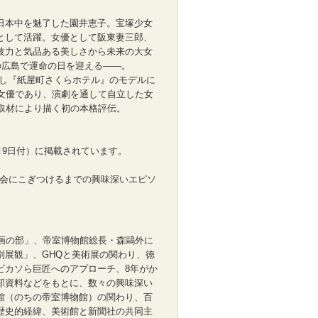
日本中を魅了した園井恵子。宝塚少女
として活躍。女優として阪東妻三郎、
技力と気品ある美しさから未来の大女
の広島で運命の日を迎える――。
さし『紙屋町さくらホテル』のモデルに
女優であり、演劇を通して自立した女
取材により描く初の本格評伝。
月9日付）に掲載されています。
覧会にこぎつけるまでの興味深いエピソ
古画の部」、帝室博物館総長・森鷗外に
別展観」、GHQと美術展の関わり、徳
ビカソら巨匠へのアプローチ、8年がか
部資料などをもとに、数々の興味深い
館（のちの帝室博物館）の関わり、百
歴史的経緯、美術館と新聞社の共同主