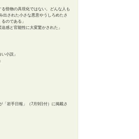
する怪物の具現化ではない。どんな人も
み出された小さな悪意やうしろめたさ
くるのである」
緊迫感と官能性に大変驚かされた」
白い小説」
」
が「岩手日報」（7月9日付）に掲載さ