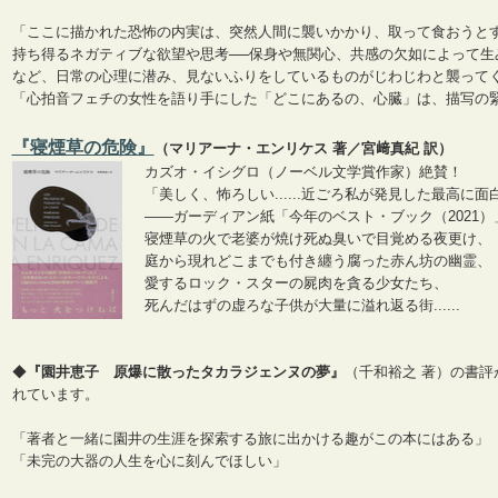
「ここに描かれた恐怖の内実は、突然人間に襲いかかり、取って食おうと
持ち得るネガティブな欲望や思考──保身や無関心、共感の欠如によって生
など、日常の心理に潜み、見ないふりをしているものがじわじわと襲って
「心拍音フェチの女性を語り手にした「どこにあるの、心臓」は、描写の
『寝煙草の危険』
（マリアーナ・エンリケス 著／宮﨑真紀 訳）
カズオ・イシグロ（ノーベル文学賞作家）絶賛！
「美しく、怖ろしい......近ごろ私が発見した最高に面
――ガーディアン紙「今年のベスト・ブック（2021）
寝煙草の火で老婆が焼け死ぬ臭いで目覚める夜更け、
庭から現れどこまでも付き纏う腐った赤ん坊の幽霊、
愛するロック・スターの屍肉を貪る少女たち、
死んだはずの虚ろな子供が大量に溢れ返る街......
◆
『園井恵子 原爆に散ったタカラジェンヌの夢』
（千和裕之 著）の書評
れています。
「著者と一緒に園井の生涯を探索する旅に出かける趣がこの本にはある」
「未完の大器の人生を心に刻んでほしい」