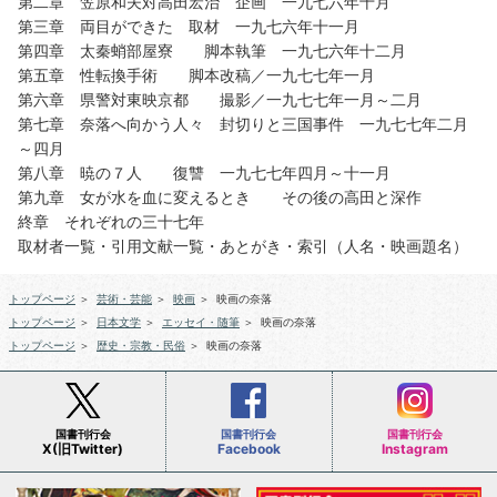
第二章 笠原和夫対高田宏治 企画 一九七六年十月
第三章 両目ができた 取材 一九七六年十一月
第四章 太秦蛸部屋寮 脚本執筆 一九七六年十二月
第五章 性転換手術 脚本改稿／一九七七年一月
第六章 県警対東映京都 撮影／一九七七年一月～二月
第七章 奈落へ向かう人々 封切りと三国事件 一九七七年二月
～四月
第八章 暁の７人 復讐 一九七七年四月～十一月
第九章 女が水を血に変えるとき その後の高田と深作
終章 それぞれの三十七年
取材者一覧・引用文献一覧・あとがき・索引（人名・映画題名）
トップページ
＞
芸術・芸能
＞
映画
＞
映画の奈落
トップページ
＞
日本文学
＞
エッセイ・随筆
＞
映画の奈落
トップページ
＞
歴史・宗教・民俗
＞
映画の奈落
国書刊行会
国書刊行会
国書刊行会
X(旧Twitter)
Facebook
Instagram