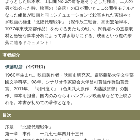
ようとした脚本家、山口組No.2の肩を越そうとした極道、二人の
男が出会った時、映画の〈奈落〉の口が開いた……公開後モデルと
なった組長が映画と同じシチュエーションで殺害された実録やく
ざ映画の極北『北陸代理戦争』（深作欣二監督、高田宏治脚本、
1977年東映京都作品）をめぐる男たちの戦い。関係者への直接取
材と緻密な脚本分析によって浮き彫りにする、映画という魔の奈
落に迫るドキュメント！
著者紹介
伊藤彰彦
（ｲﾄｳｱｷﾋｺ）
1960年生まれ。映画製作者・映画史研究家。慶応義塾大学文学部
國文学科卒。98年、シナリオ作家協会大伴昌司賞佳作奨励賞受
賞。2011年、『明日泣く』（色川武大原作、内藤誠監督）の製
作、脚本を担当。国内のみならずハンブルグ映画祭などで上映さ
れる。本書が初めての著作となる。
目次
序章 『北陸代理戦争』
第一章 事件 一九七七年四月十三日