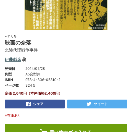
ｴｲｶﾞﾉﾅﾗｸ
映画の奈落
北陸代理戦争事件
伊藤彰彦
著
発売日
2014/05/28
判型
A5変型判
ISBN
978-4-336-05810-2
ページ数
324頁
定価 2,640円（本体価格2,400円）
シェア
ツイート
※在庫あり