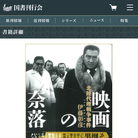
国書刊行会
買物カゴを
メ
新刊情報
近刊情報
シリーズ
ニュース
特集
書籍詳細