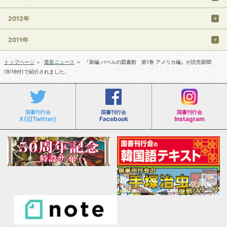
2012年
2011年
トップページ
＞
最新ニュース
＞
『新編 バベルの図書館 第1巻 アメリカ編』が読売新聞
(9/16付)で紹介されました。
国書刊行会
国書刊行会
国書刊行会
X(旧Twitter)
Facebook
Instagram