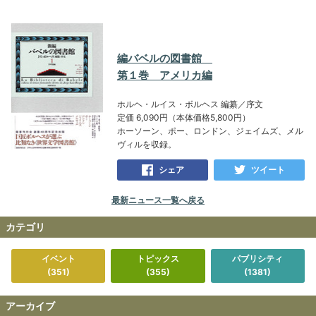
編バベルの図書館
第１巻 アメリカ編
ホルヘ・ルイス・ボルヘス 編纂／序文
定価 6,090円（本体価格5,800円）
ホーソーン、ポー、ロンドン、ジェイムズ、メル
ヴィルを収録。
シェア
ツイート
最新ニュース一覧へ戻る
カテゴリ
イベント
トピックス
パブリシティ
(351)
(355)
(1381)
アーカイブ