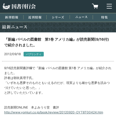
国書刊行会
買物カゴを
メ
新刊情報
近刊情報
シリーズ
ニュース
特集
最新ニュース
『新編 バベルの図書館 第1巻 アメリカ編』が読売新聞(9/16付)
で紹介されました。
2012/09/18
パブリシティ
9/16読売新聞書評欄で『新編 バベルの図書館 第1巻 アメリカ編』が紹介され
ました。
評者は朝吹真理子氏。
「いずれも悪夢そのものともいえるのだが、現実よりも確かな悪夢を読みつ
づけていたいと思った。」
と評していただいています。
読売新聞ONLINE 本よみうり堂 書評
http://www.yomiuri.co.jp/book/review/20120920-OYT8T00424.htm