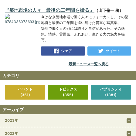
最後の二年間を撮る』
『築地市場の人々
（
山下倫一 著）
今はなき築地市場で働く人々にフォーカスし、その築
地魂と最後の二年間を追い続けた貴重な写真集。
築地で働く人の顔には誇りと自信があった。その熱
気、情熱、雰囲気、ふれあい、生きる力の魅力を描
写。
シェア
ツイート
最新ニュース一覧へ戻る
カテゴリ
イベント
トピックス
パブリシティ
(351)
(355)
(1381)
アーカイブ
2023年
2022年