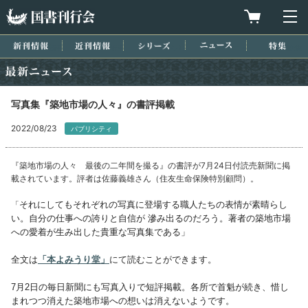
国書刊行会
買物カゴを
メ
新刊情報
近刊情報
シリーズ
ニュース
特集
最新ニュース
写真集『築地市場の人々』の書評掲載
2022/08/23
パブリシティ
『築地市場の人々 最後の二年間を撮る』の書評が7月24日付読売新聞に掲
載されています。評者は佐藤義雄さん（住友生命保険特別顧問）。
「
それにしてもそれぞれの写真に登場する職人たちの表情が素晴らし
い。自分の仕事への誇りと自信が 滲み出るのだろう。著者の築地市場
への愛着が生み出した貴重な写真集である」
全文は
「本よみうり堂」
にて読むことができます。
7月2日の毎日新聞にも写真入りで短評掲載。各所で首魁が続き、惜し
まれつつ消えた築地市場への想いは消えないようです。