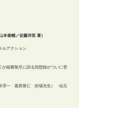
。
山本俊輔／佐藤洋笑 著）
ラルアクション
三が縦横無尽に語る回想録がついに登
井淳一 葛西誉仁 的場光生） 仙元