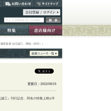
影監督 仙元誠三」開始（8/20～）
更新日：2022/08/19
元誠三』刊行記念、同名の特集上映が8