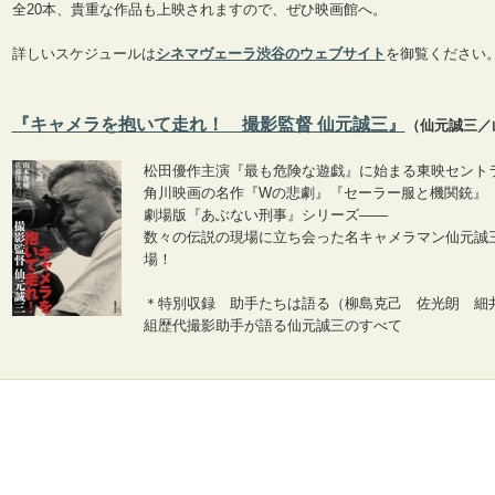
全20本、貴重な作品も上映されますので、ぜひ映画館へ。
詳しいスケジュールは
シネマヴェーラ渋谷のウェブサイト
を御覧ください
『キャメラを抱いて走れ！ 撮影監督 仙元誠三』
（仙元誠三／
松田優作主演『最も危険な遊戯』に始まる東映セント
角川映画の名作『Wの悲劇』『セーラー服と機関銃』
劇場版『あぶない刑事』シリーズ――
数々の伝説の現場に立ち会った名キャメラマン仙元誠
場！
＊特別収録 助手たちは語る（柳島克己 佐光朗 細
組歴代撮影助手が語る仙元誠三のすべて