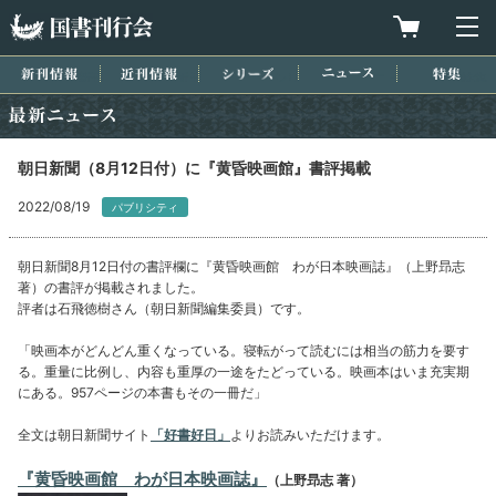
国書刊行会
買物カゴを
メ
新刊情報
近刊情報
シリーズ
ニュース
特集
最新ニュース
朝日新聞（8月12日付）に『黄昏映画館』書評掲載
2022/08/19
パブリシティ
朝日新聞8月12日付の書評欄に『黄昏映画館 わが日本映画誌』（上野昻志
著）の書評が掲載されました。
評者は石飛徳樹さん（朝日新聞編集委員）です。
「映画本がどんどん重くなっている。寝転がって読むには相当の筋力を要す
る。重量に比例し、内容も重厚の一途をたどっている。映画本はいま充実期
にある。957ページの本書もその一冊だ」
全文は朝日新聞サイト
「好書好日」
よりお読みいただけます。
『黄昏映画館 わが日本映画誌』
（上野昻志 著）