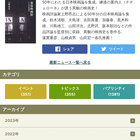
50年にわたる日本映画論を集成。練達の案内人（チチ
ェローネ）が誘う異貌の映画史！
映画評論家上野昂志による50年分の日本映画論を集
成。鈴木清順、大島渚、吉田喜重、加藤泰、黒木和
雄、川島雄三、山田洋次、北野武、阪本順治などの作
品評論を監督別に収録、異貌の映画史を形作る。
蓮實重彦、山根貞男、山田宏一各氏推薦！
シェア
ツイート
最新ニュース一覧へ戻る
カテゴリ
イベント
トピックス
パブリシティ
(351)
(355)
(1381)
アーカイブ
2023年
2022年