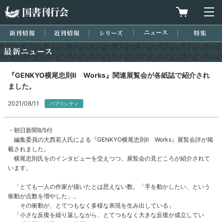
国書刊行会
買物カゴを
メ
新刊情報
近刊情報
シリーズ
ニュース
特集
最新ニュース
『GENKYO横尾忠則Ⅱ Works』関連展覧会が各紙誌で紹介され
ました。
2021/08/11
パブリシティ
・朝日新聞8/5付
編集委員の大西若人氏による『GENKYO横尾忠則Ⅱ Works』展覧会評が掲
載されました。
横尾忠則氏をのインタビューを交えつつ、展覧会の見どころが紹介されて
います。
「とても一人の作家が描いたとは思えない数。「手を動かしたい、という
衝動が点数を増やした」。
その衝動が、とてつもなく多様な表現を生み出している」
「小さな反復を繰り返しながら、とてつもなく大きな反復が成立してい