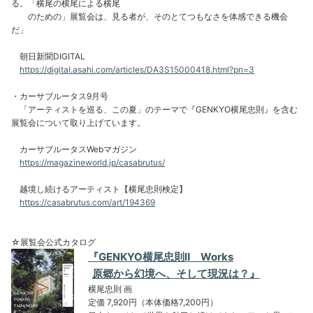
る。「横尾の横尾による横尾
のための」展覧会は、見る者が、そのとてつもなさを体感できる機会
だ」
朝日新聞DIGITAL
https://digital.asahi.com/articles/DA3S15000418.html?pn=3
・カーサブルータス9月号
「アーティストを巡る、この夏」のテーマで『GENKYO横尾忠則』を含む
展覧会について取り上げています。
カーサブルータスWebマガジン
https://magazineworld.jp/casabrutus/
越境し続けるアーティスト【横尾忠則検定】
https://casabrutus.com/art/194369
☆展覧会公式カタログ
『GENKYO横尾忠則Ⅱ Works
原郷から幻境へ、そして現況は？』
横尾忠則 画
定価 7,920円（本体価格7,200円）