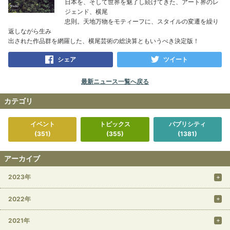
日本を、そして世界を魅了し続けてきた、アート界のレ
ジェンド、横尾
忠則。天地万物をモティーフに、スタイルの変遷を繰り
返しながら生み
出された作品群を網羅した、横尾芸術の総決算ともいうべき決定版！
シェア
ツイート
最新ニュース一覧へ戻る
カテゴリ
イベント
トピックス
パブリシティ
(351)
(355)
(1381)
アーカイブ
2023年
2022年
2021年