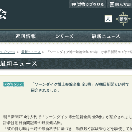
ップページ
＞
最新ニュース
＞
「ソーンダイク博士短篇全集 全3巻」が朝日新聞7/14付
「ソーンダイク博士短篇全集 全3巻」が朝日新聞7/14付で
紹介されました。
朝日新聞7/14付夕刊で「ソーンダイク博士短篇全集 全3巻」が紹介されま
評者は朝日新聞記者の野波健祐氏。
「彼の持ち味は当時の最新科学に基づき、顕微鏡や試験管などを駆使して