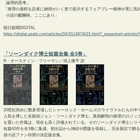
論理的思考」
「推理の過程を読者に納得がいく形で提示するフェアプレー精神が実に気
小説の醍醐味、ここにあり」
朝日新聞DIGITAL
https://digital.asahi.com/articles/DA3S14974015.html?_requesturl=artic
「ソーンダイク博士短篇全集 全3巻」
R・オースティン・フリーマン／渕上痩平 訳
20世紀初めに数多登場したシャーロック・ホームズのライヴァルたちの中
人気を博した名探偵ジョン・ソーンダイク博士。真相解明の推理のロジッ
を置いた作風は、現在も高く評価されている。そのソーンダイク博士シリ
短篇42作を全3巻に集成、初出誌から挿絵や図版を収録し、完全新訳で贈
偵小説ファン待望の決定版全集。