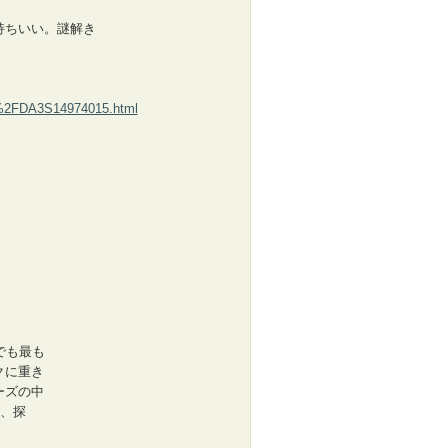
持ちいい。謎解き
les%2FDA3S14974015.html
でも最も
クに重き
ーズの中
る、探