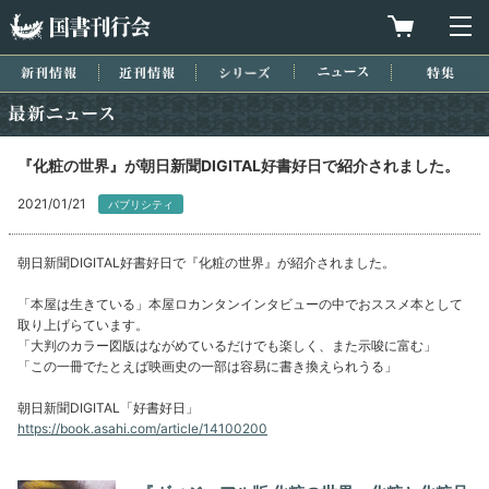
国書刊行会
買物カゴを
メ
新刊情報
近刊情報
シリーズ
ニュース
特集
最新ニュース
『化粧の世界』が朝日新聞DIGITAL好書好日で紹介されました。
2021/01/21
パブリシティ
朝日新聞DIGITAL好書好日で『化粧の世界』が紹介されました。
「本屋は生きている」本屋ロカンタンインタビューの中でおススメ本として
取り上げらています。
「大判のカラー図版はながめているだけでも楽しく、また示唆に富む」
「この一冊でたとえば映画史の一部は容易に書き換えられうる」
朝日新聞DIGITAL「好書好日」
https://book.asahi.com/article/14100200