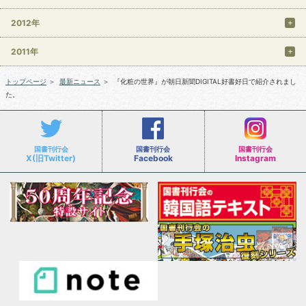
2012年
2011年
トップページ
＞
最新ニュース
＞
『化粧の世界』が朝日新聞DIGITAL好書好日で紹介されまし
た。
国書刊行会
国書刊行会
国書刊行会
X(旧Twitter)
Facebook
Instagram