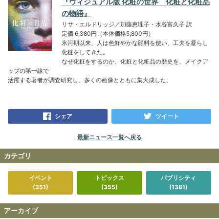
『ヴィジュアル版 化粧の世界 化粧と化粧品
の物語』
リサ・エルドリッジ／加藤恵理子・水谷富久子 訳
定価 6,380円（本体価格5,800円）
氷河期以来、人は色鮮やかな顔料を使い、工夫を凝らし
化粧をしてきた。
なぜ化粧をするのか。化粧と化粧品の歴史を、メイクア
ップの第一線で
活躍する著者が調査研究し、多くの画像とともに集大成した。
シェア
ツイート
最新ニュース一覧へ戻る
カテゴリ
イベント
トピックス
パブリシティ
(351)
(355)
(1381)
アーカイブ