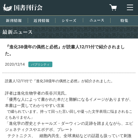
国書刊行会
買物カゴを
メ
新刊情報
近刊情報
シリーズ
ニュース
特集
最新ニュース
『進化38億年の偶然と必然』が読書人12/11付で紹介されまし
た。
2020/12/14
パブリシティ
読書人12/11付で『進化38億年の偶然と必然』が紹介されました。
評者は進化生物学者の長谷川克氏。
「優秀な人によって書かれた本だと難解になるイメージがありますが、
本書は一貫してわかりやすい
言葉
で綴られています。持って回った言い回しや凝った文学表現に悩まされるこ
ともありません」
「進化学の歴史とチャールズ・ダーウィンの足跡を踏まえながら、エピ
ジェネティクスやエボデボ、プレート
テクトニクス、 細胞内共生、全球凍結などの話題も扱っていて刺激