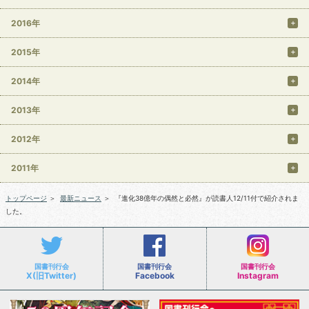
2016年
2015年
2014年
2013年
2012年
2011年
トップページ
＞
最新ニュース
＞
『進化38億年の偶然と必然』が読書人12/11付で紹介されま
した。
国書刊行会
国書刊行会
国書刊行会
X(旧Twitter)
Facebook
Instagram