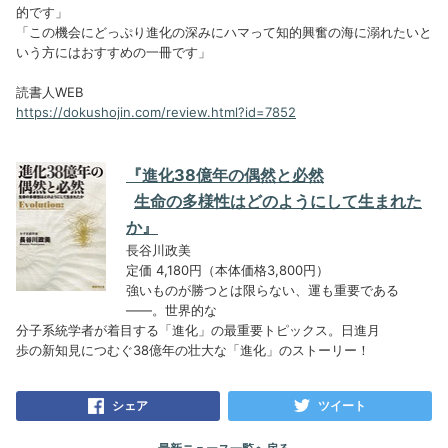
的です」
「この機会にどっぷり進化の深みにハマって知的興奮の海に溺れたいと
いう方にはおすすめの一冊です」
読書人WEB
https://dokushojin.com/review.html?id=7852
『進化38億年の偶然と必然
生命の多様性はどのようにして生まれた
か』
長谷川政美
定価 4,180円（本体価格3,800円）
強いものが勝つとは限らない、運も重要である
――。世界的な
分子系統学者が着目する「進化」の最重要トピックス。日進月
歩の新知見につむぐ38億年の壮大な「進化」のストーリー！
シェア
ツイート