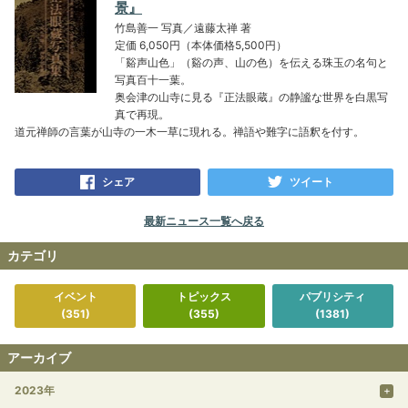
景』
竹島善一 写真／遠藤太禅 著
定価 6,050円（本体価格5,500円）
「谿声山色」（谿の声、山の色）を伝える珠玉の名句と
写真百十一葉。
奥会津の山寺に見る『正法眼蔵』の静謐な世界を白黒写
真で再現。
道元禅師の言葉が山寺の一木一草に現れる。禅語や難字に語釈を付す。
シェア
ツイート
最新ニュース一覧へ戻る
カテゴリ
イベント
トピックス
パブリシティ
(351)
(355)
(1381)
アーカイブ
2023年