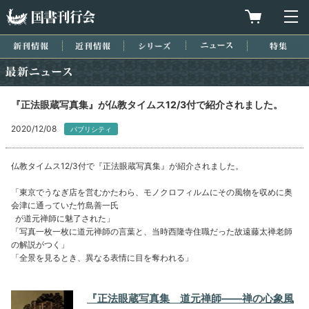
国書刊行会
買物カゴを
メ
新刊情報
近刊情報
シリーズ
ニュース
特集
最新ニュース
『正法眼蔵写真集』が仏教タイムス12/3付で紹介されました。
2020/12/08
パブリシティ
仏教タイムス12/3付で『正法眼蔵写真集』が紹介されました。
「東京でうなぎ店を営むかたわら、モノクロフィルムにその風物を収めに奥
会津に通っていた竹島善一氏
が道元禅師に魅了された」
「写真一枚一枚に道元禅師の言葉と、当時西隆寺住職だった故遠藤太禅老師
の解説がつく」
「全景を見るとき、異なる表情に目を奪われる」
『正法眼蔵写真集 道元禅師――禅の心象風