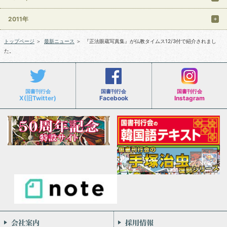
2011年
トップページ
＞
最新ニュース
＞
『正法眼蔵写真集』が仏教タイムス12/3付で紹介されまし
た。
国書刊行会
国書刊行会
国書刊行会
X(旧Twitter)
Facebook
Instagram
会社案内