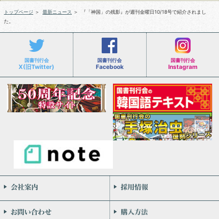
トップページ
＞
最新ニュース
＞
『「神国」の残影』が週刊金曜日10/18号で紹介されまし
た。
国書刊行会
国書刊行会
国書刊行会
X(旧Twitter)
Facebook
Instagram
会社案内
お問い合わせ