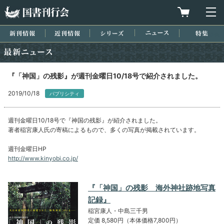
国書刊行会
買物カゴを
メ
新刊情報
近刊情報
シリーズ
ニュース
特集
最新ニュース
『「神国」の残影』が週刊金曜日10/18号で紹介されました。
2019/10/18
パブリシティ
週刊金曜日10/18号で『神国の残影』が紹介されました。
著者稲宮康人氏の寄稿によるもので、多くの写真が掲載されています。
週刊金曜日HP
http://www.kinyobi.co.jp/
『「神国」の残影 海外神社跡地写真
記録』
稲宮康人・中島三千男
定価 8,580円（本体価格7,800円）