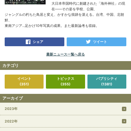
大日本帝国時代に創建された「海外神社」の現
在――その姿を学校、公園、
ジャングルの朽ちた鳥居と変え、かすかな痕跡を湛える。台湾、中国、北朝
鮮、
東南アジア...足かけ10年写真の成果。また最新論考も収録。
シェア
ツイート
最新ニュース一覧へ戻る
カテゴリ
イベント
トピックス
パブリシティ
(351)
(355)
(1381)
アーカイブ
2023年
2022年