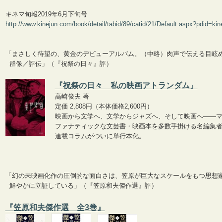
キネマ旬報2019年6月下旬号
http://www.kinejun.com/book/detail/tabid/89/catid/21/Default.aspx?pdid=k
「まさしく待望の、黄金のデビューアルバム。（中略）肉声で伝える目眩
群像／評伝」（『祝祭の日々』評）
『祝祭の日々 私の映画アトランダム』
高崎俊夫 著
定価 2,808円（本体価格2,600円）
映画から文学へ、文学からジャズへ、そして映画へ――
ファナティックな文芸書・映画本を多数手掛ける名編集
連載コラムがついに単行本化。
「幻の未映画化作の圧倒的な面白さは、笠原が巨大なスケールをもつ思想
鮮やかに立証している」（『笠原和夫傑作選』評）
『笠原和夫傑作選 全3
巻』