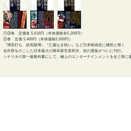
①③巻 定価各 5,616円（本体価格各5,200円）
②巻 定価 5,400円（本体価格5,000円）
『博奕打ち 総長賭博』『仁義なき戦い』など日本映画史に燦然と輝く
名作群をのこした日本最大の脚本家笠原和夫、初の選集がついに刊行。
シナリオの第一級教科書にして、極上のエンターテインメントを全三巻に