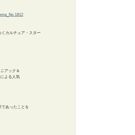
inema_No.1812
めくカルチュア・スター
マニアック＆
者による人気
家であったことを