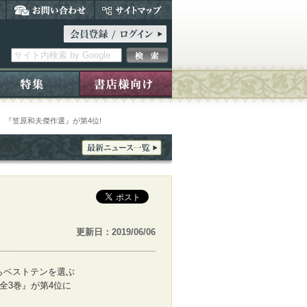
 『笠原和夫傑作選』が第4位!
更新日：2019/06/06
らベストテンを選ぶ
全3巻』が第4位に