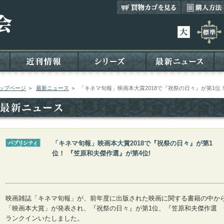
ップページ
＞
最新ニュース
＞
「キネマ旬報」映画本大賞2018で『祝祭の日々』が第1位！
「キネマ旬報」映画本大賞2018で『祝祭の日々』が第1
位！ 『笠原和夫傑作選』が第4位!
映画雑誌「キネマ旬報」が、前年度に出版された映画に関する書籍の中か
「映画本大賞」が発表され、『祝祭の日々』が第1位、『笠原和夫傑作選 
ランクインいたしました。