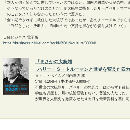
「本人が強く望んで出世していったのではない。周囲の思惑や状況の中、
そうなっていっただけのことだ。副大統領に指名したルーズベルトです
のことをよく知らなかったというのは驚きだ」
「全く期待されずに就任した大統領ではあったが、あのチャーチルですら
「判然とした「決断力」で国民の高い支持を得ながら切り抜けていく」
日経ビジネス 電子版
https://business.nikkei.com/atcl/NBD/19/culture/00004/
『まさかの大統領
ハリー・Ｓ・トルーマンと世界を変えた四カ
Ａ・Ｊ・ベイム／河内隆弥 訳
定価 4,104円（本体価格3,800円）
不世出の大統領ルーズベルトの急死で、はからずも後任
学位も資産も、州の統治経験もない、普通の人だった。
が世界と人類史を激変させた４カ月を最新資料を基に明