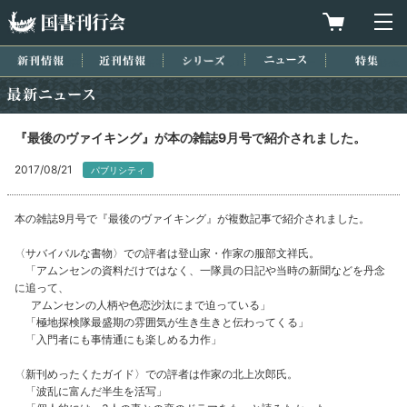
国書刊行会
買物カゴを
メ
新刊情報
近刊情報
シリーズ
ニュース
特集
最新ニュース
『最後のヴァイキング』が本の雑誌9月号で紹介されました。
2017/08/21
パブリシティ
本の雑誌9月号で『最後のヴァイキング』が複数記事で紹介されました。
〈サバイバルな書物〉での評者は登山家・作家の服部文祥氏。
「アムンセンの資料だけではなく、一隊員の日記や当時の新聞などを丹念
に追って、
アムンセンの人柄や色恋沙汰にまで迫っている」
「極地探検隊最盛期の雰囲気が生き生きと伝わってくる」
「入門者にも事情通にも楽しめる力作」
〈新刊めったくたガイド〉での評者は作家の北上次郎氏。
「波乱に富んだ半生を活写」