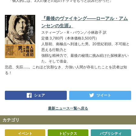
「個人的には、3人の妻との恋のドラマをもっと読みたかった」
『最後のヴァイキング――ローアル・アム
ンセンの生涯』
スティーブン・R・バウン／小林政子 訳
定価 3,780円（本体価格3,500円）
人類初、南極点へ到達した男。20世紀初頭、不可能と
思える行動力と
強靱な精神力で、最後の秘境に挑み続けた探検家がい
た。そして借金、
悲恋、失踪......。これほど比類なき、力強い人間が存在したことを読者は知
る！
シェア
ツイート
最新ニュース一覧へ戻る
カテゴリ
イベント
トピックス
パブリシティ