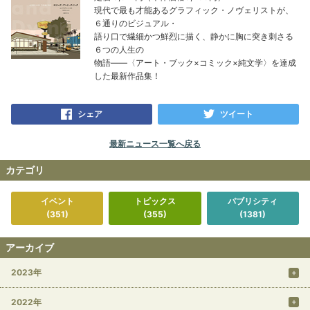
現代で最も才能あるグラフィック・ノヴェリストが、
６通りのビジュアル・
語り口で繊細かつ鮮烈に描く、静かに胸に突き刺さる
６つの人生の
物語――〈アート・ブック×コミック×純文学〉を達成
した最新作品集！
シェア
ツイート
最新ニュース一覧へ戻る
カテゴリ
イベント
トピックス
パブリシティ
(351)
(355)
(1381)
アーカイブ
2023年
2022年