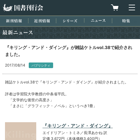
国書刊行会
買物カゴを
メ
新刊情報
近刊情報
シリーズ
ニュース
特集
最新ニュース
『キリング・アンド・ダイング』が雑誌ケトルvol.38で紹介され
ました。
2017/08/14
パブリシティ
雑誌ケトルvol.38で『キリング・アンド・ダイング』が紹介されました。
評者は学習院大学教授の中条省平氏。
「文学的な後世の高度さ」
「まさに「グラフィック・ノベル」というべき1冊」
『キリング・アンド・ダイング』
エイドリアン・トミネ／長澤あかね 訳
定価 3,672円（本体価格3,400円）