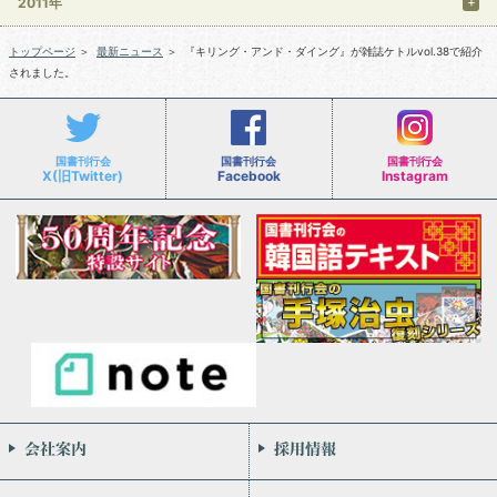
2011年
トップページ
＞
最新ニュース
＞
『キリング・アンド・ダイング』が雑誌ケトルvol.38で紹介
されました。
国書刊行会
国書刊行会
国書刊行会
X(旧Twitter)
Facebook
Instagram
会社案内
お問い合わせ