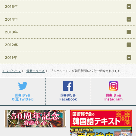
2015年
2014年
2013年
2012年
2011年
トップページ
＞
最新ニュース
＞
『ムハンマド』が朝日新聞4／2付で紹介されました。
国書刊行会
国書刊行会
国書刊行会
X(旧Twitter)
Facebook
Instagram