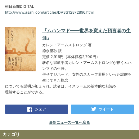
朝日新聞DIGITAL
http://www.asahi.com/articles/DA3S12872896.html
『ムハンマド━━世界を変えた預言者の生
涯』
カレン・アームストロング 著
徳永里砂 訳
定価 2,916円（本体価格2,700円）
著名な宗教学者カレン・アームストロングが描くムハ
ンマドの生涯。
併せてジハード、女性のスカーフ着用といった誤解を
生じてきた概念
についても説明が加えられ、読者は、イスラームの基本的な知識を
理解することができる。
シェア
ツイート
最新ニュース一覧へ戻る
カテゴリ