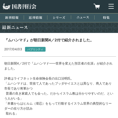
国書刊行会
買物カゴを
メ
新刊情報
近刊情報
シリーズ
ニュース
特集
最新ニュース
『ムハンマド』が朝日新聞4／2付で紹介されました。
2017/04/03
パブリシティ
朝日新聞4／2付で『ムハンマド━━世界を変えた預言者の生涯』が紹介され
ました。
評者はライフネット生命保険会長の出口治明氏。
「ムハンマドは、世捨て人であったブッダやイエスとは異なり、商人であり
市長であり将軍かつ
普通の良き家庭人でも会った。だからイスラム教は分かりやすいのだ、とい
う人がいる」
「本書からはヒルム（堪忍）をもって行動するイスラム世界の典型的なリー
ダーの在り方が読み
取れる」