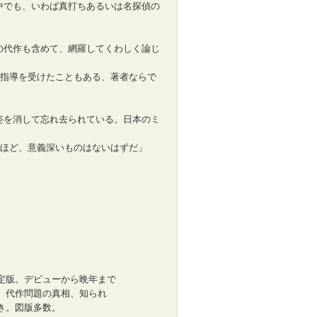
中でも、いわば真打ちあるいは名探偵の
の代作も含めて、網羅してくわしく論じ
指導を受けたこともある、著者ならで
姿を消して忘れ去られている。日本のミ
ほど、意義深いものはないはずだ」
定版。デビューから晩年まで
、代作問題の真相、知られ
き。図版多数。