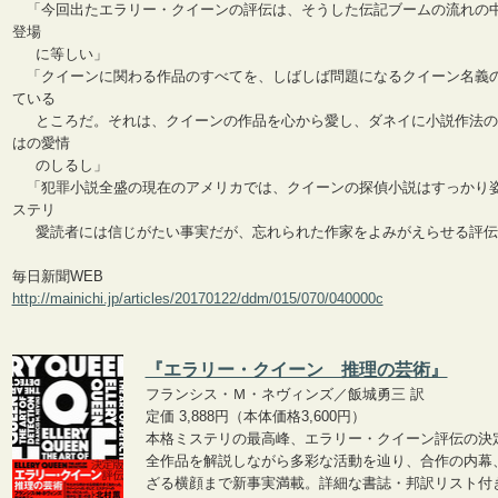
「今回出たエラリー・クイーンの評伝は、そうした伝記ブームの流れの
登場
に等しい」
「クイーンに関わる作品のすべてを、しばしば問題になるクイーン名義
ている
ところだ。それは、クイーンの作品を心から愛し、ダネイに小説作法の
はの愛情
のしるし」
「犯罪小説全盛の現在のアメリカでは、クイーンの探偵小説はすっかり
ステリ
愛読者には信じがたい事実だが、忘れられた作家をよみがえらせる評伝
毎日新聞WEB
http://mainichi.jp/articles/20170122/ddm/015/070/040000c
『エラリー・クイーン 推理の芸術』
フランシス・Ｍ・ネヴィンズ／飯城勇三 訳
定価 3,888円（本体価格3,600円）
本格ミステリの最高峰、エラリー・クイーン評伝の決
全作品を解説しながら多彩な活動を辿り、合作の内幕
ざる横顔まで新事実満載。詳細な書誌・邦訳リスト付