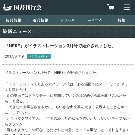
国書刊行会
買物カゴを
メ
新刊情報
近刊情報
シリーズ
ニュース
特集
最新ニュース
『HERE』がイラストレーション3月号で紹介されました。
2017/01/19
パブリシティ
イラストレーション3月号で『HERE』が紹介されました。
「ミュージシャンでもあるマグワイア氏は「ある場面ではストーリーがゆっ
くり流れたり、
別の場面ではドラマチックに展開していくの音楽的な構成を取り入れたか
ら」と語る。」
「大きな出来事をささやかに、ちいさな出来事を大きく表現することをルー
ルにしていた
と言うマグワイア氏。「世界の終わりの状況を描いたりしない。テーブルか
らグラスが
落ちるような、些細なことだけれど自分にとって大事なこと。それを大きく