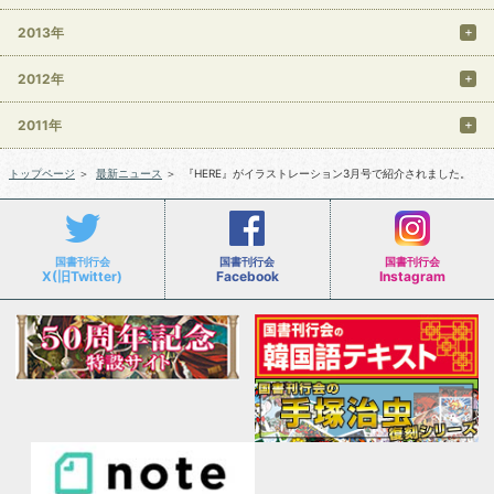
2013年
2012年
2011年
トップページ
＞
最新ニュース
＞
『HERE』がイラストレーション3月号で紹介されました。
国書刊行会
国書刊行会
国書刊行会
X(旧Twitter)
Facebook
Instagram