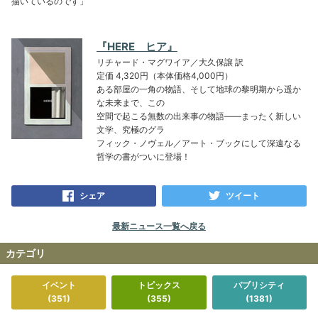
描いているのです」
『HERE ヒア』
リチャード・マグワイア／大久保譲 訳
定価 4,320円（本体価格4,000円）
ある部屋の一角の物語、そして地球の黎明期から遥か
な未来まで、この
空間で起こる無数の出来事の物語――まったく新しい
文学、究極のグラ
フィック・ノヴェル／アート・ブックにして深遠なる
哲学の書がついに登場！
シェア
ツイート
最新ニュース一覧へ戻る
カテゴリ
イベント
トピックス
パブリシティ
(351)
(355)
(1381)