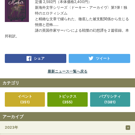
定価 2,592円（本体価格2,400円）
新海外文学シリーズ〈ドーキー・アーカイヴ〉第1弾！独
特のエロティシズム
と精緻な文章で綴られた、徹底した被支配関係から生じる
恍惚と恐怖......
謎の英国作家サーバンによる戦慄の幻想譚を２篇収録。本
邦初訳。
シェア
ツイート
最新ニュース一覧へ戻る
カテゴリ
イベント
トピックス
パブリシティ
(351)
(355)
(1381)
アーカイブ
2023年