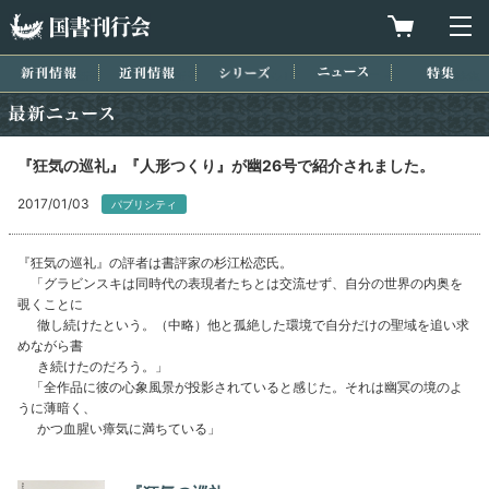
国書刊行会
買物カゴを
メ
新刊情報
近刊情報
シリーズ
ニュース
特集
最新ニュース
『狂気の巡礼』『人形つくり』が幽26号で紹介されました。
2017/01/03
パブリシティ
『狂気の巡礼』の評者は書評家の杉江松恋氏。
「グラビンスキは同時代の表現者たちとは交流せず、自分の世界の内奥を
覗くことに
徹し続けたという。（中略）他と孤絶した環境で自分だけの聖域を追い求
めながら書
き続けたのだろう。」
「全作品に彼の心象風景が投影されていると感じた。それは幽冥の境のよ
うに薄暗く、
かつ血腥い瘴気に満ちている」