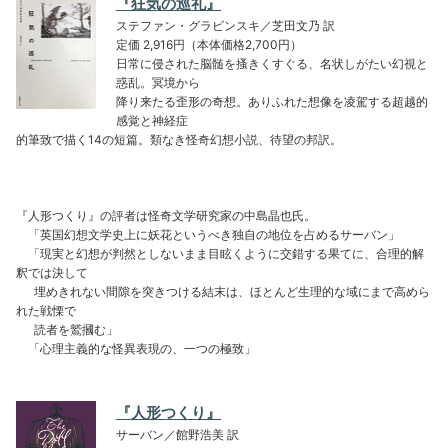
『狂気の巡礼』
ステファン・グラビンスキ／芝田文乃 訳
定価 2,916円（本体価格2,700円）
日常に侵された脳髄を搔きくすぐる、名状しがたい幻視と
惑乱。冥境から
降り来たる歪形の奇想。ありふれた想像を凌駕する超越的
感覚と神経症
的筆致で描く14の短篇。類なき怪奇幻想小説、待望の邦訳。
『人形つくり』の評者は怪奇文学研究家の中島晶也氏。
「英国幻想文学史上に妖花というべき独自の地位を占めるサーバン」
「現実と幻想が判然としないまま目眩くように交錯する果てに、合理的解
釈では決して
埋めきれない間隙を突きつける結末は、ほとんど生理的な域にまで高めら
れた戦慄で
読者を鷲摑む」
「心理主義的な怪異表現の、一つの極致」
『人形つくり』
サーバン／館野浩美 訳