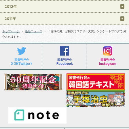
2012年
2011年
トップページ
＞
最新ニュース
＞
『虚構の男』が翻訳ミステリー大賞シンジケートブログで 紹
介されました。
国書刊行会
国書刊行会
国書刊行会
X(旧Twitter)
Facebook
Instagram