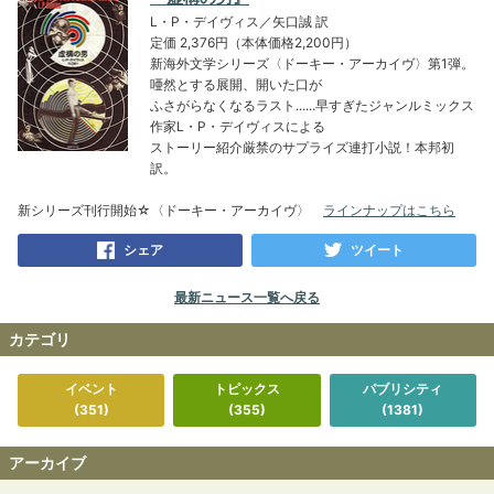
L・P・デイヴィス／矢口誠 訳
定価 2,376円（本体価格2,200円）
新海外文学シリーズ〈ドーキー・アーカイヴ〉第1弾。
唖然とする展開、開いた口が
ふさがらなくなるラスト......早すぎたジャンルミックス
作家L・P・デイヴィスによる
ストーリー紹介厳禁のサプライズ連打小説！本邦初
訳。
新シリーズ刊行開始☆〈ドーキー・アーカイヴ〉
ラインナップはこちら
シェア
ツイート
最新ニュース一覧へ戻る
カテゴリ
イベント
トピックス
パブリシティ
(351)
(355)
(1381)
アーカイブ