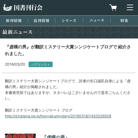
国書刊行会
買物カゴを
メ
新刊情報
近刊情報
シリーズ
ニュース
特集
最新ニュース
『虚構の男』が翻訳ミステリー大賞シンジケートブログで 紹介さ
れました。
2016/05/20
パブリシティ
翻訳ミステリー大賞シンジケートブログで、訳者の矢口誠氏自身による『虚
構の男』紹介が掲載されました。
本書発売前ではありますが、ネタバレはございませんので是非ごらんくださ
い。
翻訳ミステリー大賞シンジケート ブログ
http://d.hatena.ne.jp/honyakumystery/20160518/1463526508
『虚構の男』