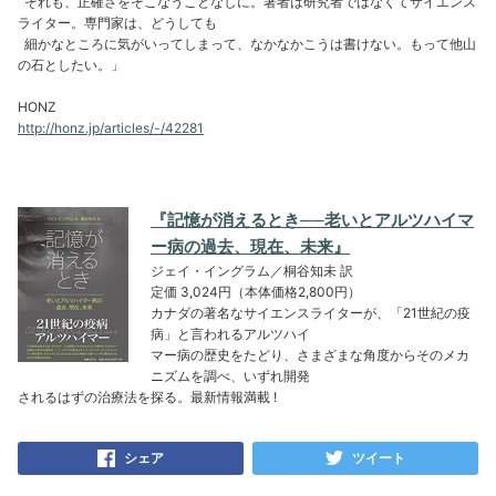
それも、正確さをそこなうことなしに。著者は研究者ではなくてサイエンス
ライター。専門家は、どうしても
細かなところに気がいってしまって、なかなかこうは書けない。もって他山
の石としたい。」
HONZ
http://honz.jp/articles/-/42281
『記憶が消えるとき──老いとアルツハイマ
ー病の過去、現在、未来』
ジェイ・イングラム／桐谷知未 訳
定価 3,024円（本体価格2,800円）
カナダの著名なサイエンスライターが、「21世紀の疫
病」と言われるアルツハイ
マー病の歴史をたどり、さまざまな角度からそのメカ
ニズムを調べ、いずれ開発
されるはずの治療法を探る。最新情報満載 !
シェア
ツイート