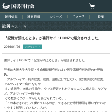
国書刊行会
買物カゴを
メ
新刊情報
近刊情報
シリーズ
ニュース
特集
最新ニュース
『記憶が消えるとき』が書評サイトHONZで紹介されました。
2016/01/26
パブリシティ
書評サイトHONZで『記憶が消えるとき』が紹介されました
評者は大阪大学大学院・生命機能研究科および医学系研究科教授の仲野徹
氏。
「アルツハイマー病の歴史、成因、治療だけではない。認知症研究の歴史、
アルツハイマー病に なりや
すい遺伝子、老化の生物学、今では否定されたアルミニウム犯人説、などな
ど、アルツハイマー病をめ
ぐる数多くのテーマがとりあげられている。」
「この本がきわだって優れているのは、できるだけ専門用語を用いずにわか
りやすく解説しているところだ。