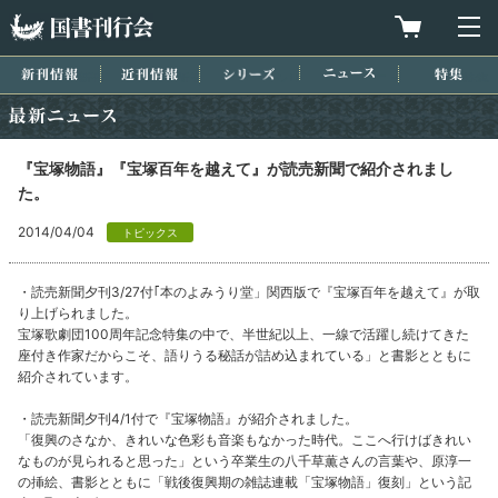
国書刊行会
買物カゴを
メ
新刊情報
近刊情報
シリーズ
ニュース
特集
最新ニュース
『宝塚物語』『宝塚百年を越えて』が読売新聞で紹介されまし
た。
2014/04/04
トピックス
・読売新聞夕刊3/27付｢本のよみうり堂」関西版で『宝塚百年を越えて』が取
り上げられました。
宝塚歌劇団100周年記念特集の中で、半世紀以上、一線で活躍し続けてきた
座付き作家だからこそ、語りうる秘話が詰め込まれている」と書影とともに
紹介されています。
・読売新聞夕刊4/1付で『宝塚物語』が紹介されました。
「復興のさなか、きれいな色彩も音楽もなかった時代。ここへ行けばきれい
なものが見られると思った」という卒業生の八千草薫さんの言葉や、原淳一
の挿絵、書影とともに「戦後復興期の雑誌連載「宝塚物語」復刻」という記