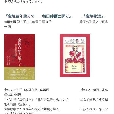
事で取り上げられています。
『宝塚百年越えて 植田紳爾に聞く』
『宝塚物語』
植田紳爾 語り手／川崎賢子 聞き手 葦原邦子 著／中原淳
一 画
定価 2,700円（本体価格2,500円） 定価 2,268円（本体
価格2,100円）
『ベルサイユのばら』『風と共に去りぬ』など 乙女心を魅了する秘
密の花園《宝塚》。
宝塚歌劇団１００年の歴史に燦然と輝く、 伝説のスターをモデ
ルに実話を織り交ぜて