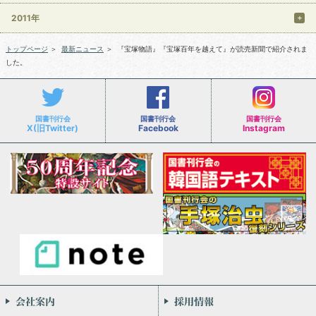
2011年
トップページ
＞
最新ニュース
＞
『宝塚物語』『宝塚百年を越えて』が読売新聞で紹介されま
した。
国書刊行会
国書刊行会
国書刊行会
X(旧Twitter)
Facebook
Instagram
会社案内