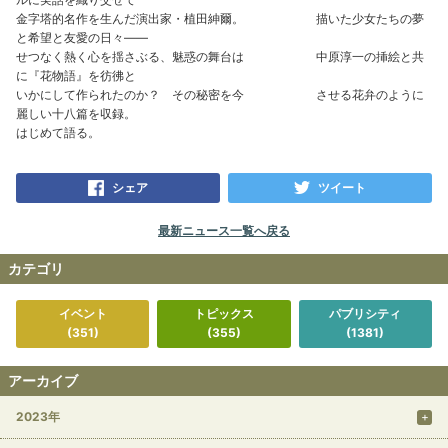
金字塔的名作を生んだ演出家・植田紳爾。 描いた少女たちの夢
と希望と友愛の日々――
せつなく熱く心を揺さぶる、魅惑の舞台は 中原淳一の挿絵と共
に『花物語』を彷彿と
いかにして作られたのか？ その秘密を今 させる花弁のように
麗しい十八篇を収録。
はじめて語る。
シェア
ツイート
最新ニュース一覧へ戻る
カテゴリ
イベント
トピックス
パブリシティ
(351)
(355)
(1381)
アーカイブ
2023年