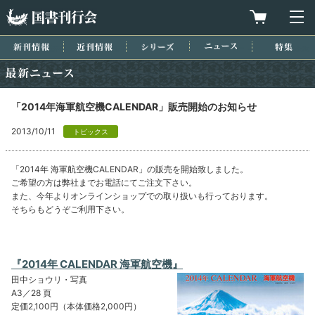
国書刊行会
買物カゴを
メ
新刊情報
近刊情報
シリーズ
ニュース
特集
最新ニュース
「2014年海軍航空機CALENDAR」販売開始のお知らせ
2013/10/11
トピックス
「2014年 海軍航空機CALENDAR」の販売を開始致しました。
ご希望の方は弊社までお電話にてご注文下さい。
また、今年よりオンラインショップでの取り扱いも行っております。
そちらもどうぞご利用下さい。
『2014年 CALENDAR 海軍航空機』
田中ショウリ・写真
A3／28 頁
定価2,100円（本体価格2,000円）