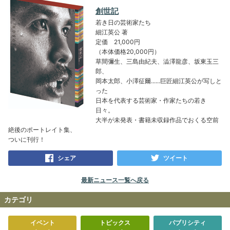
創世記
若き日の芸術家たち
細江英公 著
定価 21,000円
（本体価格20,000円）
草間彌生、三島由紀夫、澁澤龍彦、坂東玉三
郎、
岡本太郎、小澤征爾......巨匠細江英公が写しと
った
日本を代表する芸術家・作家たちの若き
日々。
大半が未発表・書籍未収録作品でおくる空前
絶後のポートレイト集、
ついに刊行！
シェア
ツイート
最新ニュース一覧へ戻る
カテゴリ
イベント
トピックス
パブリシティ