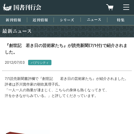
国書刊行会
買物カゴを
メ
新刊情報
近刊情報
シリーズ
ニュース
特集
最新ニュース
『創世記 若き日の芸術家たち』が読売新聞(7/1付)で紹介されま
した。
2012/07/03
パブリシティ
7/1読売新聞書評欄で『創世記 若き日の芸術家たち』が紹介されました。
評者は芥川賞作家の朝吹真理子氏。
「一人一人の熱量が凄まじく、こちらの身体も熱くなってきて、
汗をかきながらみている。」と評してくださっています。