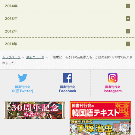
2014年
2013年
2012年
2011年
トップページ
＞
最新ニュース
＞
『創世記 若き日の芸術家たち』が読売新聞(7/1付)で紹介さ
れました。
国書刊行会
国書刊行会
国書刊行会
X(旧Twitter)
Facebook
Instagram