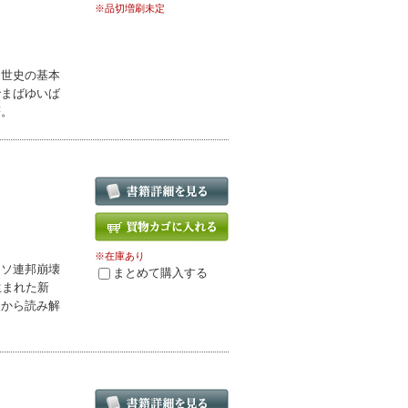
※品切増刷未定
中世史の基本
でまばゆいば
著。
※在庫あり
。ソ連邦崩壊
まとめて購入する
生まれた新
点から読み解