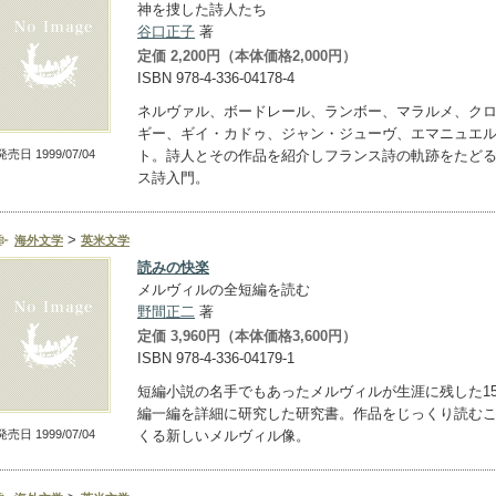
神を捜した詩人たち
谷口正子
著
定価 2,200円（本体価格2,000円）
ISBN 978-4-336-04178-4
ネルヴァル、ボードレール、ランボー、マラルメ、ク
ギー、ギイ・カドゥ、ジャン・ジューヴ、エマニュエ
発売日 1999/07/04
ト。詩人とその作品を紹介しフランス詩の軌跡をたど
ス詩入門。
>
海外文学
英米文学
読みの快楽
メルヴィルの全短編を読む
野間正二
著
定価 3,960円（本体価格3,600円）
ISBN 978-4-336-04179-1
短編小説の名手でもあったメルヴィルが生涯に残した1
編一編を詳細に研究した研究書。作品をじっくり読む
発売日 1999/07/04
くる新しいメルヴィル像。