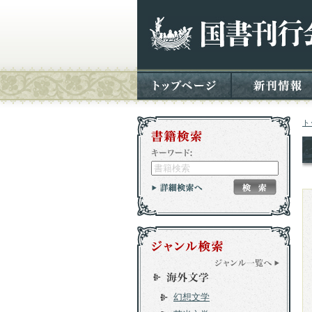
ト
幻想文学