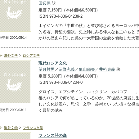
田辺保
訳
定価 7,150円（本体価格6,500円）
ISBN 978-4-336-04239-2
ホイジンガの『中世の秋』と並び称されるヨーロッパ
的名著、待望の翻訳。史上稀にみる偉大な君主のもと
発売日 2000/05/14
かりの歴史を記した美の一大帝国の全貌を俯瞰した大
>
海外文学
ロシア文学
現代ロシア文化
望月哲男
／
沼野充義
／
亀山郁夫
／
井桁貞義
著
定価 5,280円（本体価格4,800円）
ISBN 978-4-336-04204-0
グロイス、エプシテイン、ルィクリン、カバコフ……
後のロシアで何が起こっているのか。20世紀の廃墟に
しい文化状況を、思想・文学・芸術といった様々な視
発売日 2000/03/11
く最新の試み
>
海外文学
フランス文学
フランス詩の森