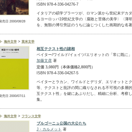
ISBN 978-4-336-04276-7
イタリアの碩学プラーツが、ロマン派から世紀末デカ
るヨーロッパ19世紀文学の〈腐敗と苦痛の美学〉〈薄
発売日 2000/08/28
を、無類の博引旁証のうちに論じつくした画期的な名
>
海外文学
英米文学
相互テクスト性の諸相
ペイター/ワイルド/イェイツ/エリオットの「常に既に」
加藤文彦
著
定価 3,080円（本体価格2,800円）
ISBN 978-4-336-04267-5
ペイターとラカン、ワイルドとデリダ、エリオットと
等、テクストと批評の間に織りなされる不可視の多層
互テクスト性」を鍵にあぶりだし、精細に分析、考察
発売日 2000/07/11
集。
>
海外文学
フランス文学
ブルゴーニュ公国の大公たち
J・カルメット
著