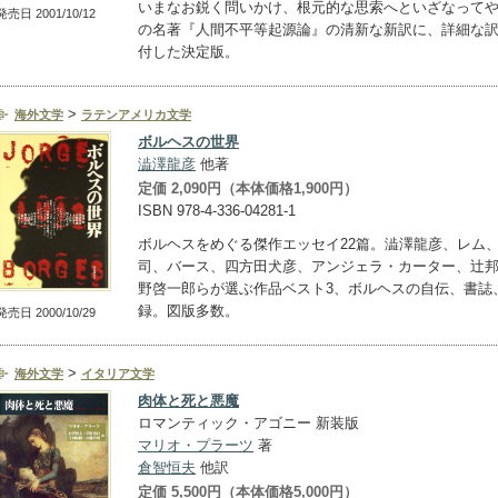
いまなお鋭く問いかけ、根元的な思索へといざなって
発売日 2001/10/12
の名著『人間不平等起源論』の清新な新訳に、詳細な
付した決定版。
>
海外文学
ラテンアメリカ文学
ボルヘスの世界
澁澤龍彦
他著
定価 2,090円（本体価格1,900円）
ISBN 978-4-336-04281-1
ボルヘスをめぐる傑作エッセイ22篇。澁澤龍彦、レム
司、バース、四方田犬彦、アンジェラ・カーター、辻
野啓一郎らが選ぶ作品ベスト3、ボルヘスの自伝、書誌
録。図版多数。
発売日 2000/10/29
>
海外文学
イタリア文学
肉体と死と悪魔
ロマンティック・アゴニー 新装版
マリオ・プラーツ
著
倉智恒夫
他訳
定価 5,500円（本体価格5,000円）