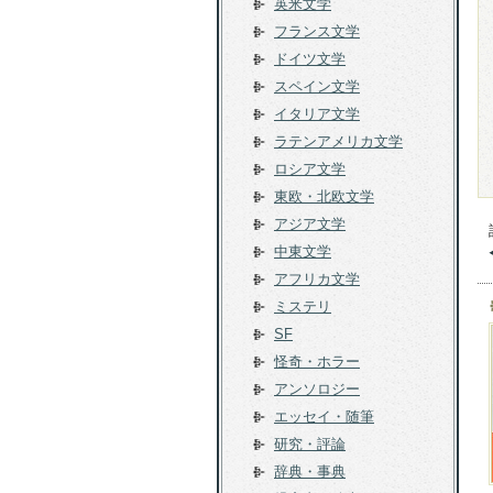
英米文学
フランス文学
ドイツ文学
スペイン文学
イタリア文学
ラテンアメリカ文学
ロシア文学
東欧・北欧文学
アジア文学
中東文学
アフリカ文学
ミステリ
SF
怪奇・ホラー
アンソロジー
エッセイ・随筆
研究・評論
辞典・事典