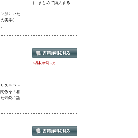
まとめて購入する
ダン派にいた
明の美学〉
著。
※品切増刷未定
クリステヴァ
的関係を「相
した気鋭の論