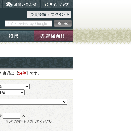
した商品は【
94件
】です。
6-
-X
※5桁の数字を入力してください