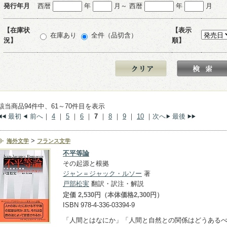
発行年月
西暦
年
月～ 西暦
年
月
【在庫状
【表示
在庫あり
全件（品切含）
況】
順】
該当商品94件中、61～70件目を表示
最初
前へ
｜
4
｜
5
｜
6
｜
7
｜
8
｜
9
｜
10
｜
次へ
最後
>
海外文学
フランス文学
不平等論
その起源と根拠
ジャン＝ジャック・ルソー
著
戸部松実
翻訳・訳注・解説
定価 2,530円（本体価格2,300円）
ISBN 978-4-336-03394-9
「人間とはなにか」「人間と自然との関係はどうある