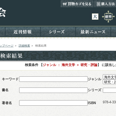
ップページ
＞
詳細検索
＞
検索結果
検索条件 【
ジャンル ： 海外文学 ＞ 研究・評論
】 に該当
キーワード
ジャンル
書名
シリーズ
978-4-33
著者名
ISBN