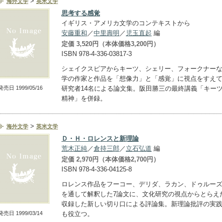
>
海外文学
英米文学
思考する感覚
イギリス・アメリカ文学のコンテキストから
安藤重和
／
中里壽明
／
児玉直起
編
定価 3,520円（本体価格3,200円）
ISBN 978-4-336-03817-3
シェイクスピアからキーツ、シェリー、フォークナー
学の作家と作品を「想像力」と「感覚」に視点をすえ
発売日 1999/05/16
研究者14名による論文集。阪田勝三の最終講義「キー
精神」を併録。
>
海外文学
英米文学
Ｄ・Ｈ・ロレンスと新理論
荒木正純
／
倉持三郎
／
立石弘道
編
定価 2,970円（本体価格2,700円）
ISBN 978-4-336-04125-8
ロレンス作品をフーコー、デリダ、ラカン、ドゥルー
を通して解釈した7論文に、文化研究の視点からとらえ
収録した新しい切り口による評論集。新理論批評の実
発売日 1999/03/14
も役立つ。