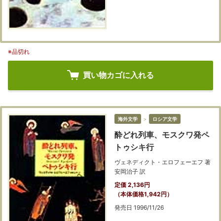
※品切れ
買い物カゴに入れる
海外文学
＞
ロシア文学
酔どれ列車、モスクワ発ペ
トゥシキ行
ヴェネディクト・エロフェーエフ 著
安岡治子 訳
定価 2,136円
（本体価格1,942円）
発売日 1996/11/26