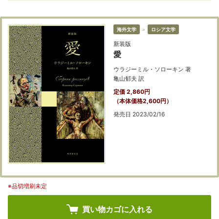
海外文学
＞
ロシア文学
新装版
愛
ウラジーミル・ソローキン 著
亀山郁夫 訳
定価 2,860円
（本体価格2,600円）
発売日 2023/02/16
※品切増刷未定
買い物カゴに入れる