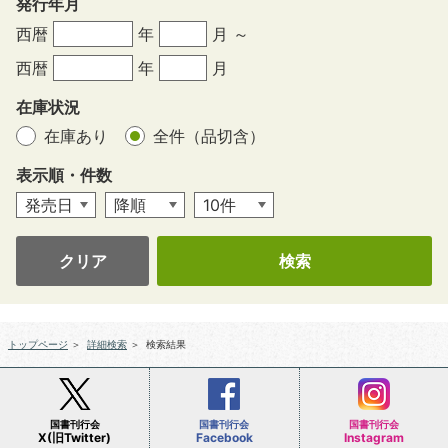
発行年月
西暦
年
月 ～
西暦
年
月
在庫状況
在庫あり
全件（品切含）
表示順・件数
クリア
トップページ
＞
詳細検索
＞
検索結果
国書刊行会
国書刊行会
国書刊行会
X(旧Twitter)
Facebook
Instagram