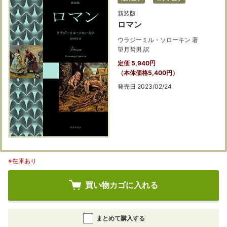
新装版
ロマン
ウラジーミル・ソローキン 著
望月哲男 訳
定価 5,940円
（本体価格5,400円）
発売日 2023/02/24
※在庫あり
買い物カゴに入れる
まとめて購入する