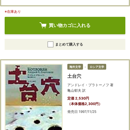
※在庫あり
買い物カゴに入れる
まとめて購入する
海外文学
＞
ロシア文学
土台穴
アンドレイ・プラトーノフ 著
亀山郁夫 訳
定価 2,530円
（本体価格2,300円）
発売日 1997/11/25