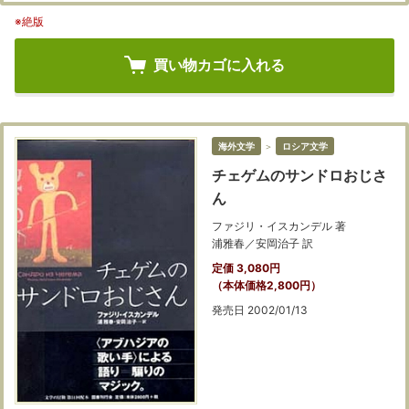
※絶版
買い物カゴに入れる
海外文学
＞
ロシア文学
チェゲムのサンドロおじさ
ん
ファジリ・イスカンデル 著
浦雅春／安岡治子 訳
定価 3,080円
（本体価格2,800円）
発売日 2002/01/13