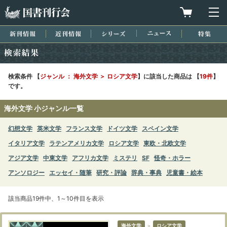
国書刊行会
買物カゴを
メ
新刊情報
近刊情報
シリーズ
ニュース
特集
検索結果
検索条件 【
ジャンル ： 海外文学 ＞ ロシア文学
】に該当した商品は 【
19件
】
です。
海外文学 小ジャンル一覧
幻想文学
英米文学
フランス文学
ドイツ文学
スペイン文学
イタリア文学
ラテンアメリカ文学
ロシア文学
東欧・北欧文学
アジア文学
中東文学
アフリカ文学
ミステリ
SF
怪奇・ホラー
アンソロジー
エッセイ・随筆
研究・評論
辞典・事典
児童書・絵本
該当商品19件中、1～10件目を表示
海外文学
＞
ロシア文学