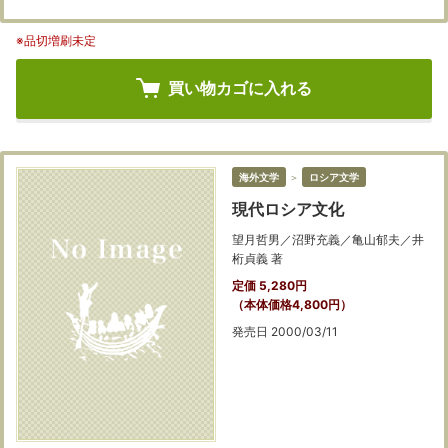
※品切増刷未定
買い物カゴに入れる
海外文学
＞
ロシア文学
現代ロシア文化
望月哲男／沼野充義／亀山郁夫／井
桁貞義 著
定価 5,280円
（本体価格4,800円）
発売日 2000/03/11