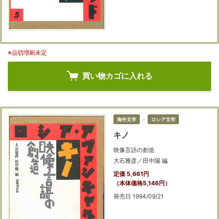
※品切増刷未定
買い物カゴに入れる
海外文学
＞
ロシア文学
キノ
映像言語の創造
大石雅彦／田中陽 編
定価 5,661円
（本体価格5,146円）
発売日 1994/09/21