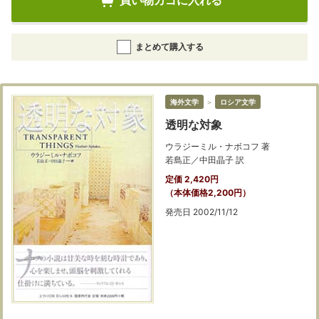
買い物カゴに入れる
まとめて購入する
海外文学
＞
ロシア文学
透明な対象
ウラジーミル・ナボコフ 著
若島正／中田晶子 訳
定価 2,420円
（本体価格2,200円）
発売日 2002/11/12