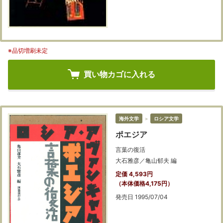
※品切増刷未定
買い物カゴに入れる
海外文学
＞
ロシア文学
ポエジア
言葉の復活
大石雅彦／亀山郁夫 編
定価 4,593円
（本体価格4,175円）
発売日 1995/07/04