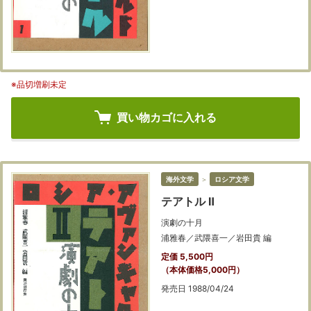
※品切増刷未定
買い物カゴに入れる
海外文学
＞
ロシア文学
テアトル Ⅱ
演劇の十月
浦雅春／武隈喜一／岩田貴 編
定価 5,500円
（本体価格5,000円）
発売日 1988/04/24