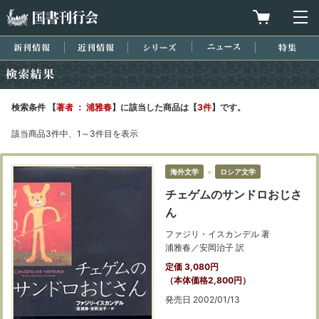
国書刊行会
買物カゴを
メ
新刊情報
近刊情報
シリーズ
ニュース
特集
検索結果
検索条件 【
著者 ： 浦雅春
】に該当した商品は【
3件
】です。
該当商品3件中、1～3件目を表示
海外文学
＞
ロシア文学
チェゲムのサンドロおじさ
ん
ファジリ・イスカンデル 著
浦雅春／安岡治子 訳
定価 3,080円
（本体価格2,800円）
発売日 2002/01/13