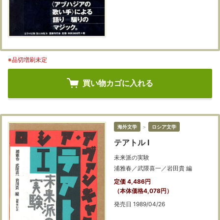
※品切増刷未定
買い物カゴに入れる
海外文学
＞
ロシア文学
テアトル Ⅰ
未来派の実験
浦雅春／武隈喜一／岩田貴 編
定価 4,486円
（本体価格4,078円）
発売日 1989/04/26