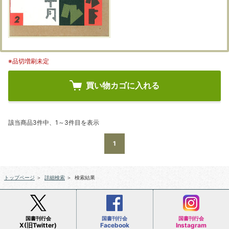
※品切増刷未定
買い物カゴに入れる
該当商品3件中、1～3件目を表示
1
トップページ
＞
詳細検索
＞
検索結果
国書刊行会
国書刊行会
国書刊行会
X(旧Twitter)
Facebook
Instagram