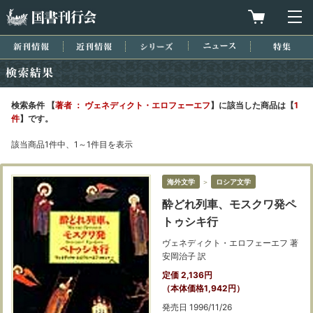
国書刊行会
買物カゴを
メ
新刊情報
近刊情報
シリーズ
ニュース
特集
検索結果
検索条件 【
著者 ： ヴェネディクト・エロフェーエフ
】に該当した商品は【
1
件
】です。
該当商品1件中、1～1件目を表示
海外文学
＞
ロシア文学
酔どれ列車、モスクワ発ペ
トゥシキ行
ヴェネディクト・エロフェーエフ 著
安岡治子 訳
定価 2,136円
（本体価格1,942円）
発売日 1996/11/26