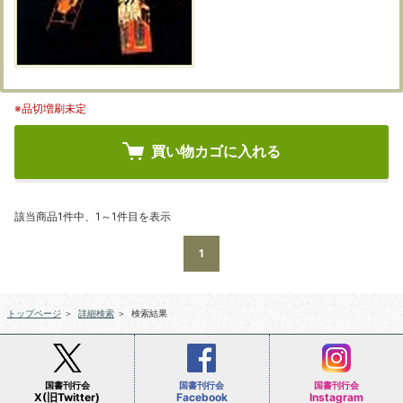
※品切増刷未定
買い物カゴに入れる
該当商品1件中、1～1件目を表示
1
トップページ
＞
詳細検索
＞
検索結果
国書刊行会
国書刊行会
国書刊行会
X(旧Twitter)
Facebook
Instagram