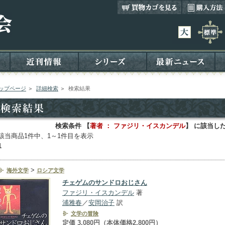
ップページ
＞
詳細検索
＞
検索結果
検索条件 【
著者 ： ファジリ・イスカンデル
】 に該当し
該当商品1件中、1～1件目を表示
1
>
海外文学
ロシア文学
チェゲムのサンドロおじさん
ファジリ・イスカンデル
著
浦雅春
／
安岡治子
訳
文学の冒険
定価 3,080円（本体価格2,800円）