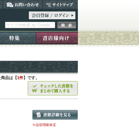
た商品は【
1件
】です。
※品切増刷未定