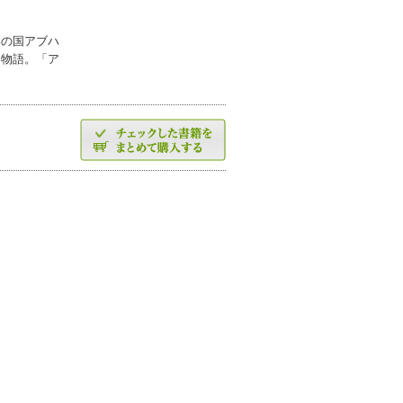
岸の国アブハ
な物語。「ア