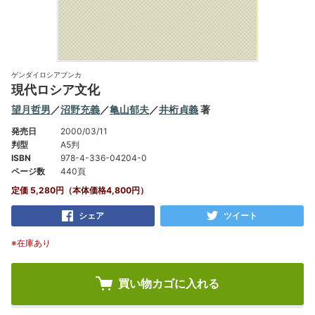
ゲンダイロシアブンカ
現代ロシア文化
望月哲男
／
沼野充義
／
亀山郁夫
／
井桁貞義
著
発売日
2000/03/11
判型
A5判
ISBN
978-4-336-04204-0
ページ数
440頁
定価 5,280円（本体価格4,800円）
シェア
ツイート
※在庫あり