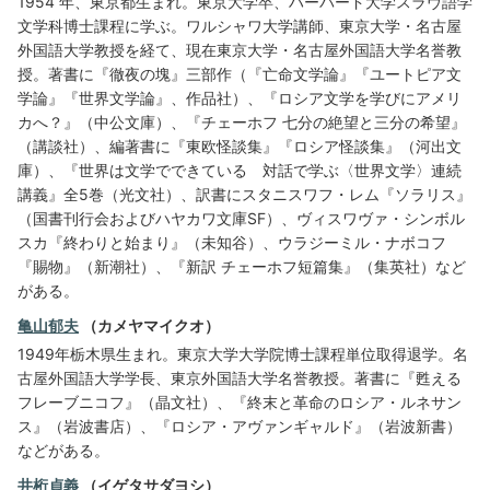
1954 年、東京都生まれ。東京大学卒、ハーバード大学スラヴ語学
文学科博士課程に学ぶ。ワルシャワ大学講師、東京大学・名古屋
外国語大学教授を経て、現在東京大学・名古屋外国語大学名誉教
授。著書に『徹夜の塊』三部作（『亡命文学論』『ユートピア文
学論』『世界文学論』、作品社）、『ロシア文学を学びにアメリ
カへ？』（中公文庫）、『チェーホフ 七分の絶望と三分の希望』
（講談社）、編著書に『東欧怪談集』『ロシア怪談集』（河出文
庫）、『世界は文学でできている 対話で学ぶ〈世界文学〉連続
講義』全5巻（光文社）、訳書にスタニスワフ・レム『ソラリス』
（国書刊行会およびハヤカワ文庫SF）、ヴィスワヴァ・シンボル
スカ『終わりと始まり』（未知谷）、ウラジーミル・ナボコフ
『賜物』（新潮社）、『新訳 チェーホフ短篇集』（集英社）など
がある。
亀山郁夫
（カメヤマイクオ）
1949年栃木県生まれ。東京大学大学院博士課程単位取得退学。名
古屋外国語大学学長、東京外国語大学名誉教授。著書に『甦える
フレーブニコフ』（晶文社）、『終末と革命のロシア・ルネサン
ス』（岩波書店）、『ロシア・アヴァンギャルド』（岩波新書）
などがある。
井桁貞義
（イゲタサダヨシ）