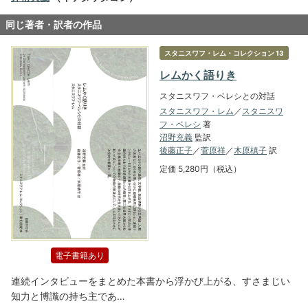
同じ著者・訳者の作品
スタニスワフ・レム・コレクション 13
レムかく語りき
スタニスワフ・ベレシとの対話
スタニスワフ・レム
／
スタニスワ
フ・ベレシ
著
沼野充義
監訳
後藤正子
／
菅原祥
／
木原槙子
訳
定価 5,280円（税込）
電子書籍あり
連続インタビューをまとめた本書から浮かび上がる、すさまじい
知力と博識の持ち主であ…