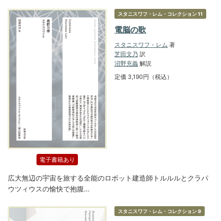
スタニスワフ・レム・コレクション 11
電脳の歌
スタニスワフ・レム
著
芝田文乃
訳
沼野充義
解説
定価 3,190円（税込）
電子書籍あり
広大無辺の宇宙を旅する全能のロボット建造師トルルルとクラパ
ウツィウスの愉快で抱腹…
スタニスワフ・レム・コレクション 9