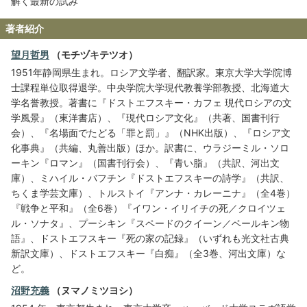
解く最新の試み
著者紹介
望月哲男
（モチヅキテツオ）
1951年静岡県生まれ。ロシア文学者、翻訳家。東京大学大学院博
士課程単位取得退学。中央学院大学現代教養学部教授、北海道大
学名誉教授。著書に『ドストエフスキー・カフェ 現代ロシアの文
学風景』（東洋書店）、『現代ロシア文化』（共著、国書刊行
会）、『名場面でたどる「罪と罰」』（NHK出版）、『ロシア文
化事典』（共編、丸善出版）ほか。訳書に、ウラジーミル・ソロ
ーキン『ロマン』（国書刊行会）、『青い脂』（共訳、河出文
庫）、ミハイル・バフチン『ドストエフスキーの詩学』（共訳、
ちくま学芸文庫）、トルストイ『アンナ・カレーニナ』（全4巻）
『戦争と平和』（全6巻）『イワン・イリイチの死／クロイツェ
ル・ソナタ』、プーシキン『スペードのクイーン／ベールキン物
語』、ドストエフスキー『死の家の記録』（いずれも光文社古典
新訳文庫）、ドストエフスキー『白痴』（全3巻、河出文庫）な
ど。
沼野充義
（ヌマノミツヨシ）