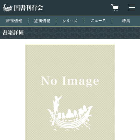
国書刊行会
買物カゴを
メ
新刊情報
近刊情報
シリーズ
ニュース
特集
書籍詳細