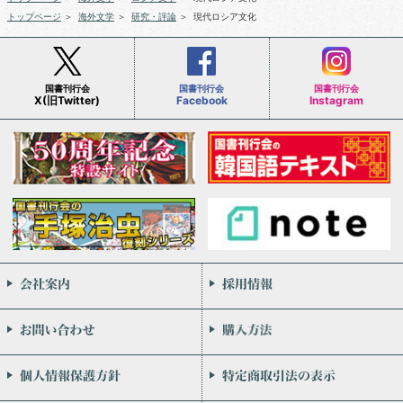
トップページ
＞
海外文学
＞
研究・評論
＞
現代ロシア文化
国書刊行会
国書刊行会
国書刊行会
X(旧Twitter)
Facebook
Instagram
会社案内
お問い合わせ
個人情報保護方針