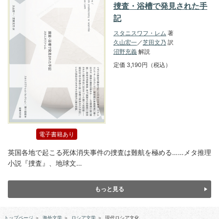
捜査・浴槽で発見された手
記
スタニスワフ・レム
著
久山宏一
／
芝田文乃
訳
沼野充義
解説
定価 3,190円（税込）
電子書籍あり
英国各地で起こる死体消失事件の捜査は難航を極める……メタ推理
小説『捜査』、地球文…
もっと見る
トップページ
＞
海外文学
＞
ロシア文学
＞
現代ロシア文化