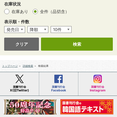
在庫状況
在庫あり
全件（品切含）
表示順・件数
クリア
トップページ
＞
詳細検索
＞
検索結果
国書刊行会
国書刊行会
国書刊行会
X(旧Twitter)
Facebook
Instagram