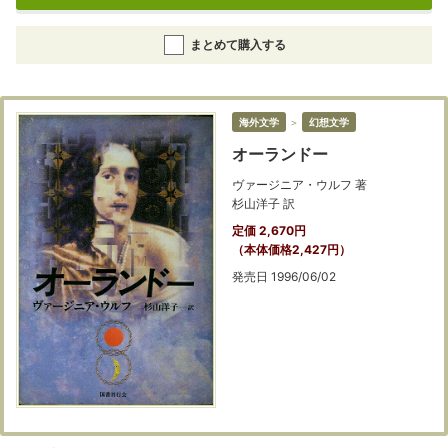
まとめて購入する
海外文学
＞
幻想文学
オーランドー
ヴァージニア・ウルフ 著
杉山洋子 訳
定価 2,670円
（本体価格2,427円）
発売日 1996/06/02