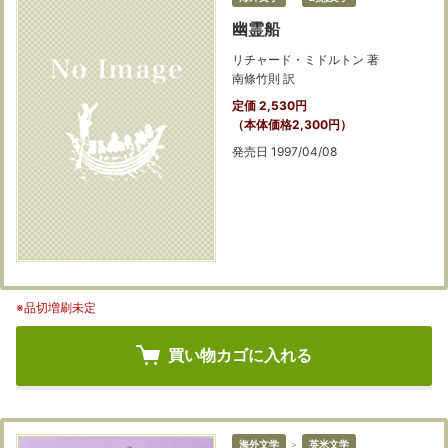
幽霊船
リチャード・ミドルトン 著
南條竹則 訳
定価 2,530円
（本体価格2,300円）
発売日 1997/04/08
※品切増刷未定
買い物カゴに入れる
海外文学
＞
英米文学