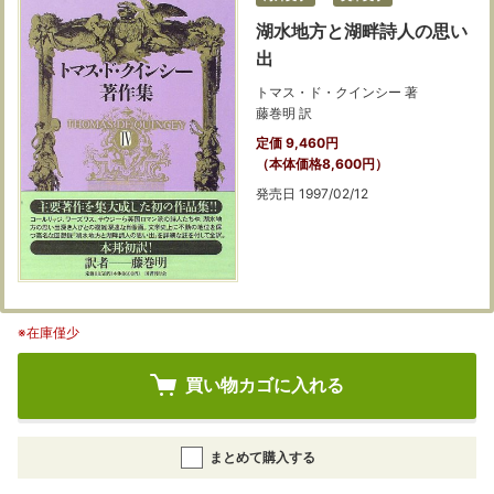
湖水地方と湖畔詩人の思い
出
トマス・ド・クインシー 著
藤巻明 訳
定価 9,460円
（本体価格8,600円）
発売日 1997/02/12
※在庫僅少
買い物カゴに入れる
まとめて購入する