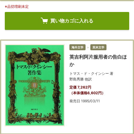
※品切増刷未定
買い物カゴに入れる
海外文学
＞
英米文学
英吉利阿片服用者の告白ほ
か
トマス・ド・クインシー 著
野島秀勝 他訳
定価 7,262円
（本体価格6,602円）
発売日 1995/03/11