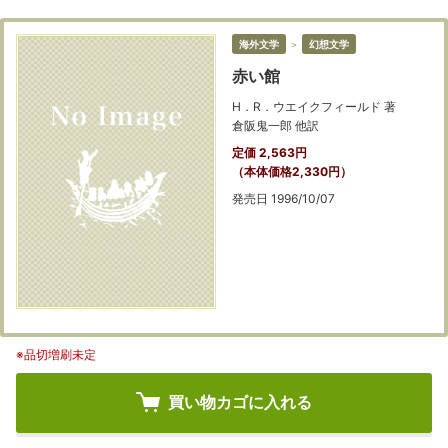
海外文学
＞
幻想文学
赤い館
H．R．ウエイクフィールド 著
倉阪鬼一郎 他訳
定価 2,563円
（本体価格2,330円）
発売日 1996/10/07
※品切増刷未定
買い物カゴに入れる