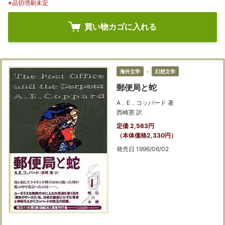
※品切増刷未定
買い物カゴに入れる
海外文学
＞
幻想文学
郵便局と蛇
A．E．コッパード 著
西崎憲 訳
定価 2,563円
（本体価格2,330円）
発売日 1996/06/02