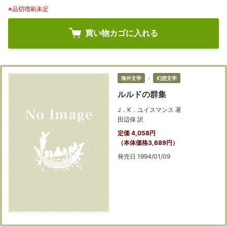
※品切増刷未定
買い物カゴに入れる
海外文学
＞
幻想文学
ルルドの群集
J．K．ユイスマンス 著
田辺保 訳
定価 4,058円
（本体価格3,689円）
発売日 1994/01/09