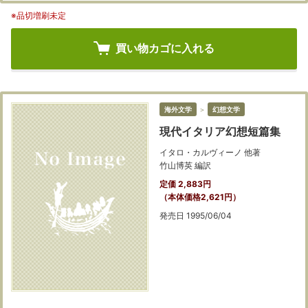
※品切増刷未定
買い物カゴに入れる
海外文学
＞
幻想文学
現代イタリア幻想短篇集
イタロ・カルヴィーノ 他著
竹山博英 編訳
定価 2,883円
（本体価格2,621円）
発売日 1995/06/04