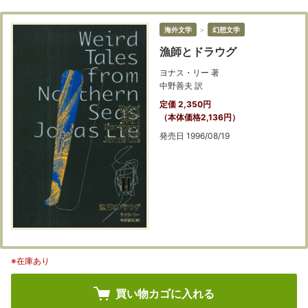
海外文学
＞
幻想文学
漁師とドラウグ
ヨナス・リー 著
中野善夫 訳
定価 2,350円
（本体価格2,136円）
発売日 1996/08/19
※在庫あり
買い物カゴに入れる