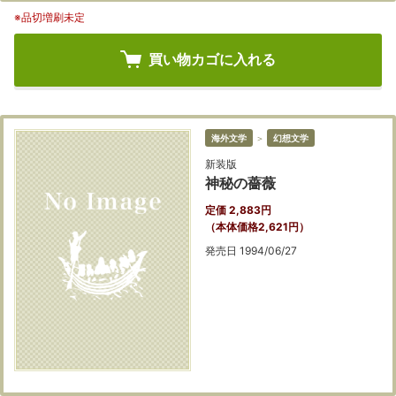
※品切増刷未定
買い物カゴに入れる
海外文学
＞
幻想文学
新装版
神秘の薔薇
定価 2,883円
（本体価格2,621円）
発売日 1994/06/27