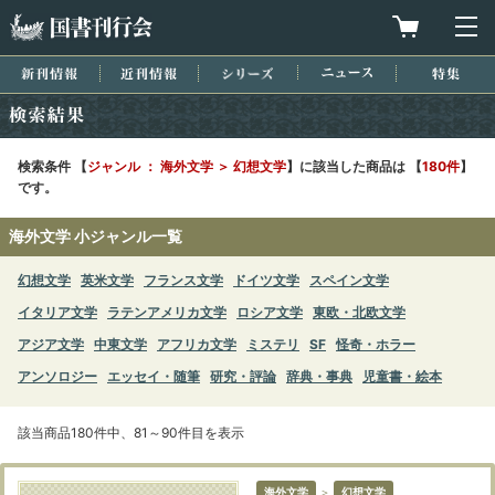
国書刊行会
買物カゴを
メ
新刊情報
近刊情報
シリーズ
ニュース
特集
検索結果
検索条件 【
ジャンル ： 海外文学 ＞ 幻想文学
】に該当した商品は 【
180件
】
です。
海外文学 小ジャンル一覧
幻想文学
英米文学
フランス文学
ドイツ文学
スペイン文学
イタリア文学
ラテンアメリカ文学
ロシア文学
東欧・北欧文学
アジア文学
中東文学
アフリカ文学
ミステリ
SF
怪奇・ホラー
アンソロジー
エッセイ・随筆
研究・評論
辞典・事典
児童書・絵本
該当商品180件中、81～90件目を表示
海外文学
＞
幻想文学