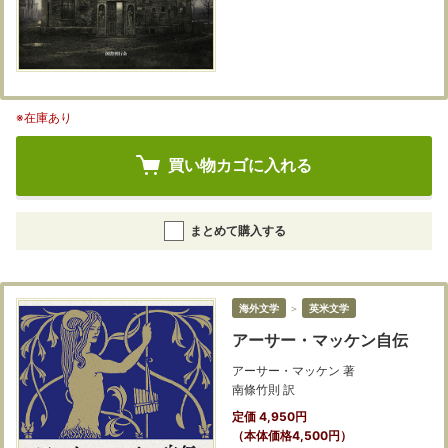
※在庫あり
買い物カゴに入れる
まとめて購入する
海外文学
＞
英米文学
アーサー・マッケン自伝
アーサー・マッケン 著
南條竹則 訳
定価 4,950円
（本体価格4,500円）