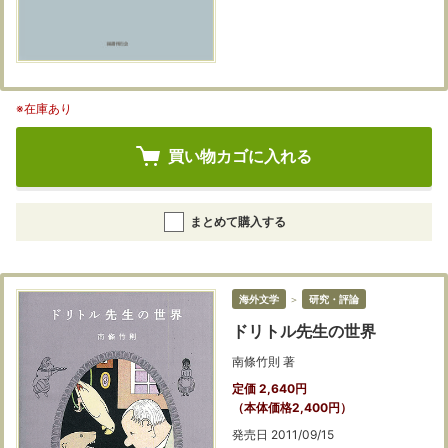
※在庫あり
買い物カゴに入れる
まとめて購入する
海外文学
＞
研究・評論
ドリトル先生の世界
南條竹則 著
定価 2,640円
（本体価格2,400円）
発売日 2011/09/15