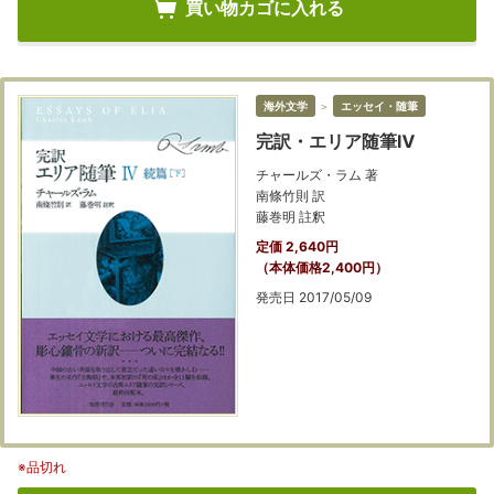
買い物カゴに入れる
海外文学
＞
エッセイ・随筆
完訳・エリア随筆Ⅳ
チャールズ・ラム 著
南條竹則 訳
藤巻明 註釈
定価 2,640円
（本体価格2,400円）
発売日 2017/05/09
※品切れ