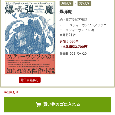
海外文学
＞
英米文学
爆弾魔
続・新アラビア夜話
R・L・スティーヴンソン／ファニ
ー・スティーヴンソン 著
南條竹則 訳
定価 2,970円
（本体価格2,700円）
発売日 2021/04/20
電子書籍あり
※在庫あり
買い物カゴに入れる