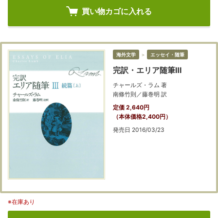
買い物カゴに入れる
海外文学
＞
エッセイ・随筆
完訳・エリア随筆Ⅲ
チャールズ・ラム 著
南條竹則／藤巻明 訳
定価 2,640円
（本体価格2,400円）
発売日 2016/03/23
※在庫あり