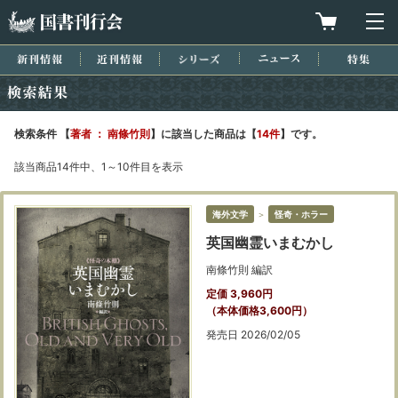
国書刊行会
買物カゴを
メ
新刊情報
近刊情報
シリーズ
ニュース
特集
検索結果
検索条件 【
著者 ： 南條竹則
】に該当した商品は【
14件
】です。
該当商品14件中、1～10件目を表示
海外文学
＞
怪奇・ホラー
英国幽霊いまむかし
南條竹則 編訳
定価 3,960円
（本体価格3,600円）
発売日 2026/02/05