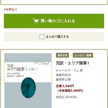
※在庫あり
買い物カゴに入れる
まとめて購入する
海外文学
＞
エッセイ・随筆
完訳・エリア随筆 Ⅰ
チャールズ・ラム 著
南條竹則 訳
藤巻明 註釈
定価 2,640円
（本体価格2,400円）
発売日 2014/05