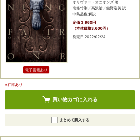
オリヴァー・オニオンズ 著
南條竹則／高沢治／館野浩美 訳
中島晶也 解説
定価 3,960円
（本体価格3,600円）
発売日 2022/02/24
電子書籍あり
※在庫あり
買い物カゴに入れる
まとめて購入する