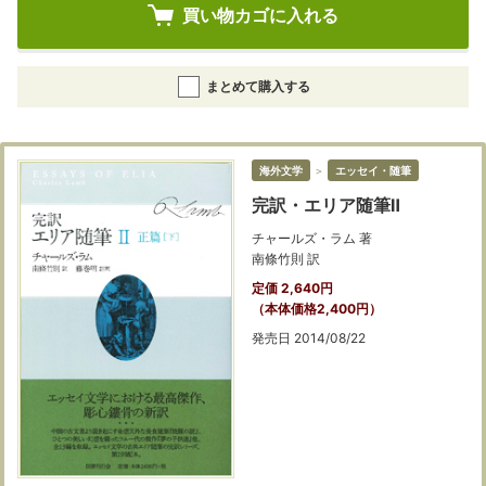
買い物カゴに入れる
まとめて購入する
海外文学
＞
エッセイ・随筆
完訳・エリア随筆Ⅱ
チャールズ・ラム 著
南條竹則 訳
定価 2,640円
（本体価格2,400円）
発売日 2014/08/22