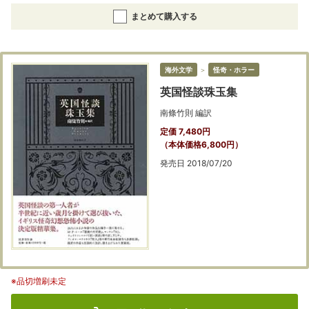
まとめて購入する
海外文学
＞
怪奇・ホラー
英国怪談珠玉集
南條竹則 編訳
定価 7,480円
（本体価格6,800円）
発売日 2018/07/20
※品切増刷未定