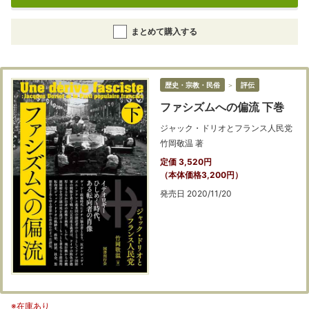
まとめて購入する
歴史・宗教・民俗
＞
評伝
ファシズムへの偏流 下巻
ジャック・ドリオとフランス人民党
竹岡敬温 著
定価 3,520円
（本体価格3,200円）
発売日 2020/11/20
※在庫あり