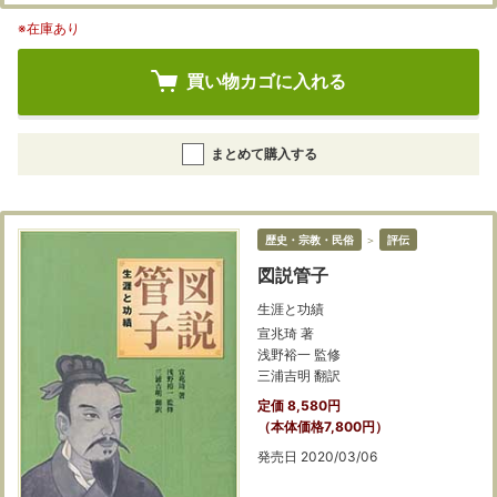
※在庫あり
買い物カゴに入れる
まとめて購入する
歴史・宗教・民俗
＞
評伝
図説管子
生涯と功績
宣兆琦 著
浅野裕一 監修
三浦吉明 翻訳
定価 8,580円
（本体価格7,800円）
発売日 2020/03/06