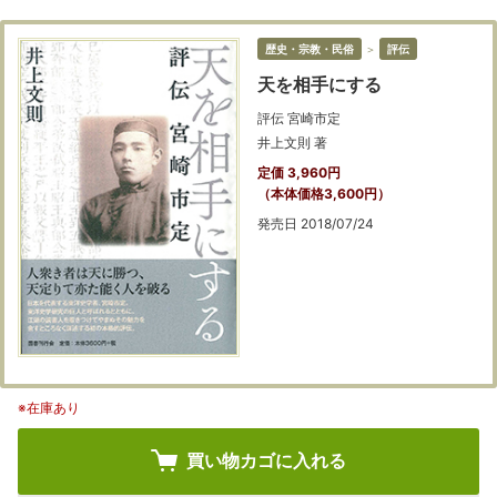
歴史・宗教・民俗
＞
評伝
天を相手にする
評伝 宮崎市定
井上文則 著
定価 3,960円
（本体価格3,600円）
発売日 2018/07/24
※在庫あり
買い物カゴに入れる