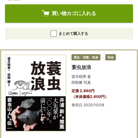
買い物カゴに入れる
まとめて購入する
歴史・宗教・民俗
＞
民俗
蓑虫放浪
望月昭秀 著
田附勝 写真
定価 2,860円
（本体価格2,600円）
発売日 2020/10/08