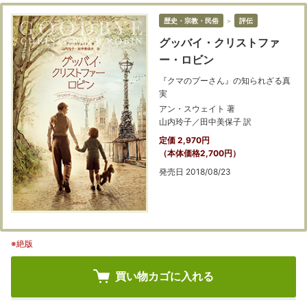
歴史・宗教・民俗
＞
評伝
グッバイ・クリストファ
ー・ロビン
『クマのプーさん』の知られざる真
実
アン・スウェイト 著
山内玲子／田中美保子 訳
定価 2,970円
（本体価格2,700円）
発売日 2018/08/23
※絶版
買い物カゴに入れる