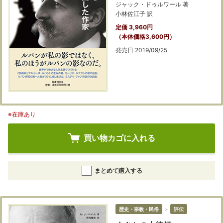
ジャック・ドゥルワール 著
小林佐江子 訳
定価 3,960円
（本体価格3,600円）
発売日 2019/09/25
※在庫あり
買い物カゴに入れる
まとめて購入する
歴史・宗教・民俗
＞
評伝