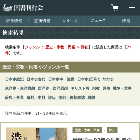
国書刊行会
買物カゴを
メ
新刊情報
近刊情報
シリーズ
ニュース
特集
検索結果
検索条件 【
ジャンル ： 歴史・宗教・民俗 ＞ 評伝
】に該当した商品は 【
71
件
】です。
歴史・宗教・民俗 小ジャンル一覧
日本史総記
日本史古代
日本史中・近世
日本史近現代
地方史
東洋史・東洋思想
西洋史・西洋思想
キリスト教
宗教
民俗
戦争・軍事
辞典・事典
資料・史料
評伝
復刻・復刻雑誌
思想
該当商品71件中、21～30件目を表示
歴史・宗教・民俗
＞
評伝