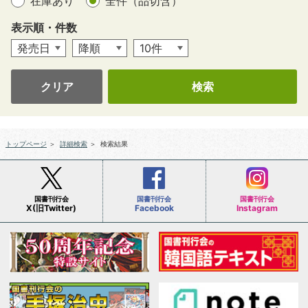
在庫あり
全件（品切含）
表示順・件数
クリア
トップページ
＞
詳細検索
＞
検索結果
国書刊行会
国書刊行会
国書刊行会
X(旧Twitter)
Facebook
Instagram