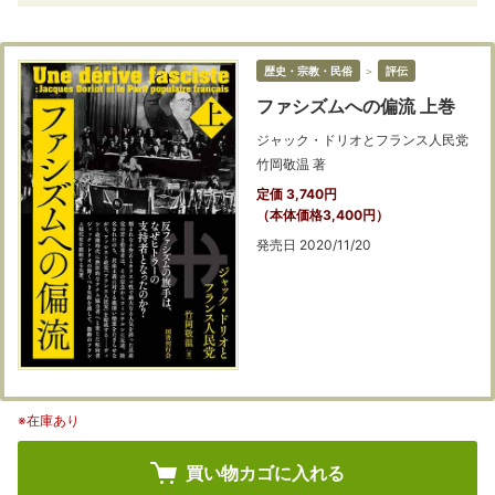
歴史・宗教・民俗
＞
評伝
ファシズムへの偏流 上巻
ジャック・ドリオとフランス人民党
竹岡敬温 著
定価 3,740円
（本体価格3,400円）
発売日 2020/11/20
※在庫あり
買い物カゴに入れる