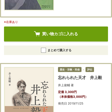
※在庫あり
買い物カゴに入れる
まとめて購入する
歴史・宗教・民俗
＞
評伝
忘れられた天才 井上毅
井上俊輔 著
定価 3,300円
（本体価格3,000円）
発売日 2019/11/25