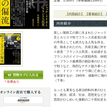
定価 3,520円 （本体価格3,200円）
【内容紹介】
【著者紹介】
貧しい製鉄工の家に生まれたジャック・
舌とカリスマ性でフランス共産党の若
の市長としても絶大なる人気を誇る。
逆。除名されたのち、共産主義に対す
ト政党「フランス人民党」を結成する
フランスのドイツへの宣戦布告、休戦
ム・フランス義勇団の創設者のひとり
で戦うなど、熱烈なナチス協力者へと
なか、ドイツ・マイナウ湖に亡命した
を画策するが、1945年、移動中に飛
（下巻）
＊在庫あり
もっとも著名なる政治的転向者のひと
を、政治、経済、社会、思想史などさ
思想がひしめいた激動の二十世紀史を