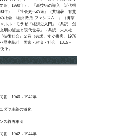
館、1990年）、『新技術の導入 近代機
93年）、『社会史への途』（共編著、有斐
スの社会―経済 政治 ファシズム―』（御茶
シャルル・モラゼ『経済史入門』（共訳、創
業文明の誕生と現代世界』（共訳、未来社、
技術社会』２巻（共訳、すぐ書房、1976
歴史統計 国家・経済・社会 1815－
がある。
 1940～1942年
反ユダヤ主義の激化
ランス義勇軍団
 1942～1944年