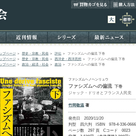
ップページ
＞
歴史・宗教・民俗
＞
評伝
＞
ファシズムへの偏流 下巻
ップページ
＞
歴史・宗教・民俗
＞
西洋史・西洋思想
＞
ファシズムへの偏流 下巻
ップページ
＞
政治・経済・社会
＞
政治
＞
ファシズムへの偏流 下巻
ファシズムヘノヘンリュウ
ファシズムへの偏流
下巻
ジャック・ドリオとフランス人民党
竹岡敬温
著
発売日 2020/11/20
判型 四六判 ISBN 978-4-336-0666
ページ数 297 頁 Cコード 0023