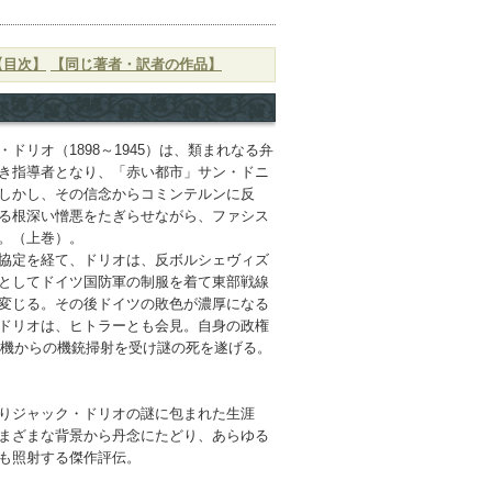
【目次】
【同じ著者・訳者の作品】
ドリオ（1898～1945）は、類まれなる弁
き指導者となり、「赤い都市」サン・ドニ
しかし、その信念からコミンテルンに反
る根深い憎悪をたぎらせながら、ファシス
。（上巻）。
協定を経て、ドリオは、反ボルシェヴィズ
としてドイツ国防軍の制服を着て東部戦線
変じる。その後ドイツの敗色が濃厚になる
ドリオは、ヒトラーとも会見。自身の政権
行機からの機銃掃射を受け謎の死を遂げる。
りジャック・ドリオの謎に包まれた生涯
まざまな背景から丹念にたどり、あらゆる
も照射する傑作評伝。