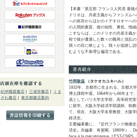
【本書「第五部 フランス人民党 最後
ドリオは、共産主義からファシズムへ
への依存からほかのイデオロギーへの
の人間的素質、彼の知性、勇気、情緒
こすならば、このドリオの共産主義か
程で彼が遭遇した数々の難局と混乱の
我々の目に映じよう。我々が追跡し説
むような不条理な偏流である。
竹岡敬温
（タケオカユキハル）
1932年、京都市に生まれる。京都大
紀伊國屋書店
|
三省堂書店
|
くま
博士課程中退。1964年から66年ま
ざわ書店
|
東京都書店案内
員としてパリ大学文学部、高等研究実
に留学。大阪大学経済学部講師、助教
て、現在、大阪大学名誉教授、大阪学
経済史。
主要編著書に、『近代フランス物価史序
済史』共編著、有斐閣、1980年）、Des entrepr
face à la mécatronique, LE