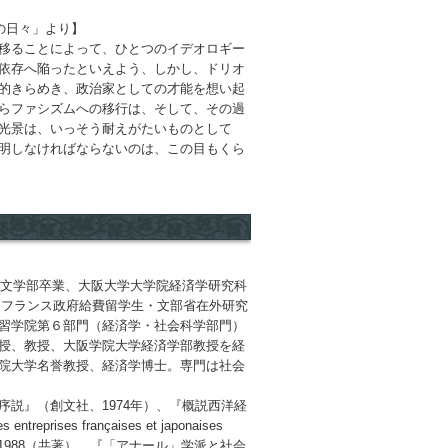
の日々」より】
移ることによって、ひとつのイデオロギー
依存へ陥ったといえよう、しかし、ドリオ
的きらめき、政治家としての才能を想い起
らファシズムへの移行は、そして、その過
光景は、いっそう耐えがたいものとして
明しなければならないのは、この目もくら
学文学部卒業、大阪大学大学院経済学研究科
で、フランス政府給費留学生・文部省在外研究
習学院第６部門（経済学・社会科学部門）
授、教授、大阪学院大学経済学部教授を経
院大学名誉教授、経済学博士。専門は社会
説』（創文社、1974年）、『概説西洋経
ises françaises et japonaises
ST-CNRS, 1988（共著）、『「アナール」学派と社会