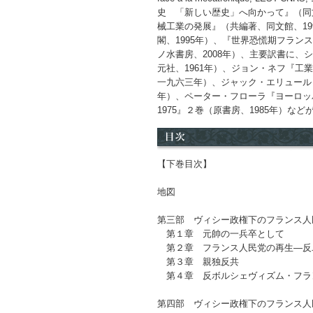
史 「新しい歴史」へ向かって』（同文
械工業の発展』（共編著、同文館、19
閣、1995年）、『世界恐慌期フラン
ノ水書房、2008年）、主要訳書に、
元社、1961年）、ジョン・ネフ『工
一九六三年）、ジャック・エリュール『
年）、ペーター・フローラ『ヨーロッパ
1975』２巻（原書房、1985年）など
【下巻目次】
地図
第三部 ヴィシー政権下のフランス人民党
第１章 元帥の一兵卒として
第２章 フランス人民党の再生―
第３章 親独反共
第４章 反ボルシェヴィズム・フ
第四部 ヴィシー政権下のフランス人民党