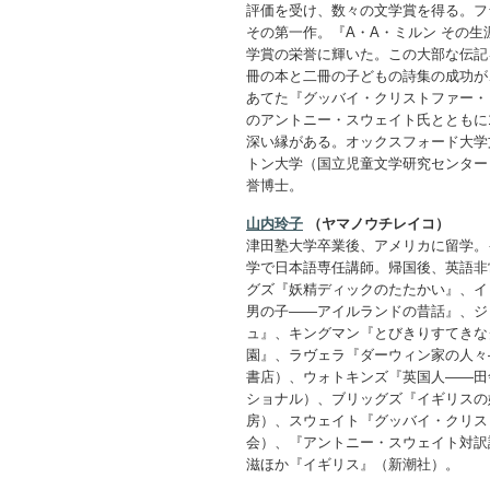
評価を受け、数々の文学賞を得る。フ
その第一作。『A・A・ミルン その生
学賞の栄誉に輝いた。この大部な伝記
冊の本と二冊の子どもの詩集の成功が
あてた『グッバイ・クリストファー・
のアントニー・スウェイト氏とともに1
深い縁がある。オックスフォード大学
トン大学（国立児童文学研究センター
誉博士。
山内玲子
（ヤマノウチレイコ）
津田塾大学卒業後、アメリカに留学。
学で日本語専任講師。帰国後、英語非
グズ『妖精ディックのたたかい』、イ
男の子――アイルランドの昔話』、ジ
ュ』、キングマン『とびきりすてきな
園』、ラヴェラ『ダーウィン家の人々
書店）、ウォトキンズ『英国人――田
ショナル）、ブリッグズ『イギリスの
房）、スウェイト『グッバイ・クリス
会）、『アントニー・スウェイト対訳
滋ほか『イギリス』（新潮社）。