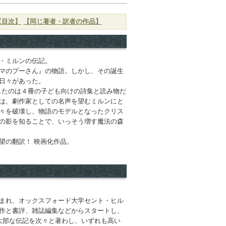
【目次】
【同じ著者・訳者の作品】
・ミルンの伝記。
マのプーさん』の物語。しかし、その誕生
日々があった。
したのは４冊の子ども向けの詩集と読み物だ
は、劇作家としての名声を望むミルンにと
々を破壊し、物語のモデルとなったクリス
の影を知ることで、いっそう増す魔法の森
望の翻訳！ 映画化作品。
まれ、オックスフォード大学セント・ヒル
作と書評、雑誌編集などからスタートし、
大部な伝記を次々と著わし、いずれも高い