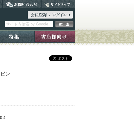
ロビン
0-4