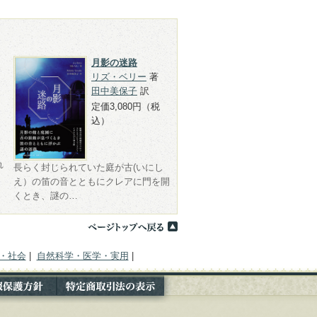
月影の迷路
リズ・ベリー
著
田中美保子
訳
定価3,080円（税
込）
れ
長らく封じられていた庭が古(いにし
、
え）の笛の音とともにクレアに門を開
くとき、謎の…
・社会
|
自然科学・医学・実用
|