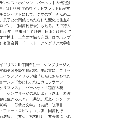
ランシス・ホジソン・バーネットの伝記は
涯』は1990年度のウィットブレッド伝記文
をコンパクトにして、クマのプーさんの二
、息子との関係にもたらした変化に焦点を
ロビン』（国書刊行会）もある。夫で詩人
955年に初来日して以来、日本とは長くて
文学博士、王立文学協会会員、ロウハンプ
）名誉会員、イースト・アングリア大学名
イギリスに9 年間在住中、ケンブリッジ大
常勤講師を経て翻訳家。主訳書に、ブリッ
ェイツ／フィリップ編『妖精にさらわれた
ョーンズ『わたしのねこカモフラージ
クリスマス』、バーネット『秘密の花
――ケンブリッジの思い出』（以上、岩波
舎に生きる人々』（共訳、秀文インターナ
妖精――伝承と文学』（共訳、筑摩書
トファー・ロビン』（共訳、国書刊行
詩選集』（共訳、松柏社）、共著書に小池