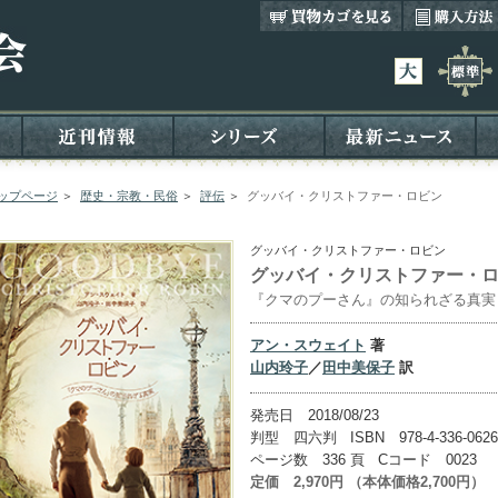
ップページ
＞
歴史・宗教・民俗
＞
評伝
＞
グッバイ・クリストファー・ロビン
グッバイ・クリストファー・ロビン
グッバイ・クリストファー・
『クマのプーさん』の知られざる真実
アン・スウェイト
著
山内玲子
／
田中美保子
訳
発売日 2018/08/23
判型 四六判 ISBN 978-4-336-0626
ページ数 336 頁 Cコード 0023
定価 2,970円 （本体価格2,700円）