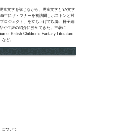
児童文学を講じながら、児童文学とYA文学
86年にザ・マナーを初訪問しボストンと対
・プロジェクト」を立ち上げて以降、冊子編
品や生涯の紹介に務めてきた。主著に
on of British Children’s Fantasy Literature
店）など。
ス
ろ
e）について