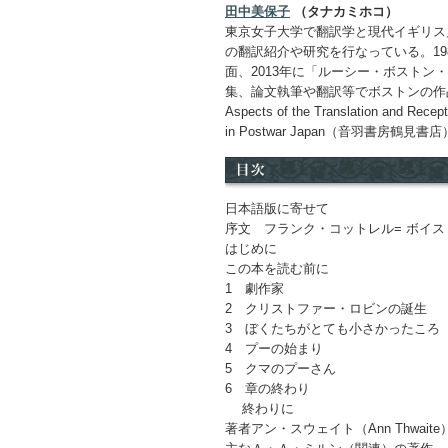
田中美保子
（タナカミホコ）
東京女子大学で翻訳学と現代イギリス
の翻訳紹介や研究を行なっている。19
面、2013年に「ルーシー・ボストン
集、論文執筆や翻訳等でボストンの作
Aspects of the Translation and Recepti
in Postwar Japan（音羽書房鶴見書
日本語版に寄せて
序文 フランク・コットレル= ボイ
はじめに
この本を読む前に
1 劇作家
2 クリストファー・ロビンの誕生
3 ぼくたちがとても小さかったこ
4 プーの始まり
5 クマのプーさん
6 章の終わり
終わりに
著者アン・スウェイト（Ann Thwait