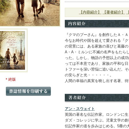
【内容紹介】
【著者紹介】
『クマのプーさん』を創作したＡ・Ａ
今なお時代や国を超えて愛される『ク
の背景には、ある家族の喜びと葛藤の
A・A・ミルンに不滅の名声をもたら
った。しかし、物語の予想以上の成功
っては不本意であり、家族の平和な日
トファーを深い苦悩に追い込んだ。そ
の安らぎと光・・・・・・。
＊絶版
人間の幸福の真実を映し出す名著、待
アン・スウェイト
英国の著名な伝記作家。ロンドンに生
ダズ・コレッジに学ぶ。児童文学の創
伝記作家の道を歩みはじめる。5冊の