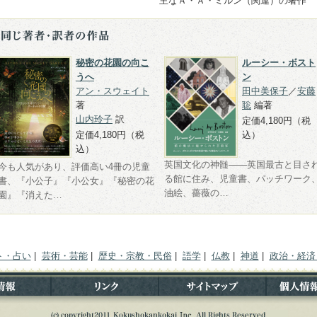
主なＡ・Ａ・ミルン（関連）の著作
秘密の花園の向こ
ルーシー・ボスト
うへ
ン
アン・スウェイト
田中美保子
／
安藤
著
聡
編著
山内玲子
訳
定価4,180円（税
定価4,180円（税
込）
込）
英国文化の神髄――英国最古と目さ
今も人気があり、評価高い4冊の児童
る館に住み、児童書、パッチワーク
書、『小公子』『小公女』『秘密の花
油絵、薔薇の…
園』『消えた…
ト・占い
|
芸術・芸能
|
歴史・宗教・民俗
|
語学
|
仏教
|
神道
|
政治・経済