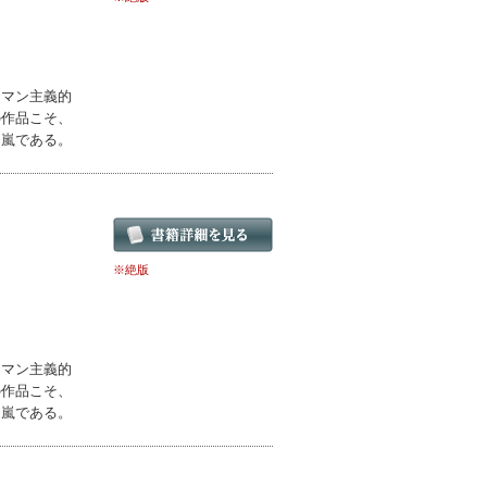
ロマン主義的
の作品こそ、
る嵐である。
※絶版
ロマン主義的
の作品こそ、
る嵐である。