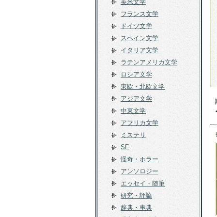
英米文学
フランス文学
ドイツ文学
スペイン文学
イタリア文学
ラテンアメリカ文学
ロシア文学
東欧・北欧文学
アジア文学
中東文学
アフリカ文学
ミステリ
SF
怪奇・ホラー
アンソロジー
エッセイ・随筆
研究・評論
辞典・事典