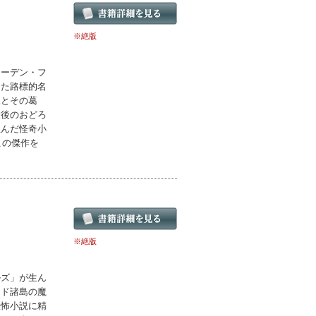
※絶版
イーデン・フ
した路標的名
脈とその葛
最後のおどろ
生んだ怪奇小
この傑作を
※絶版
ルズ」が生ん
ンド諸島の魔
恐怖小説に精