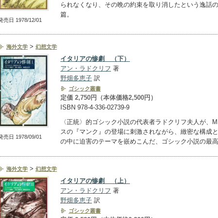
られなくなり、その晩の約束を取り消したという逸話
篇。
発売日 1978/12/01
>
海外文学
幻想文学
イタリアの惨劇 （下）
アン・ラドクリフ
著
野畑多恵子
訳
ゴシック叢書
定価 2,750円（本体価格2,500円）
ISBN 978-4-336-02739-9
〈正統〉的ゴシック小説の代表者ラドクリフ夫人が、M
スの『マンク』の登場に刺激されながら、緻密な構成
発売日 1978/09/01
の中に迫害のテーマを嵌めこんだ、ゴシック小説の最
>
海外文学
幻想文学
イタリアの惨劇 （上）
アン・ラドクリフ
著
野畑多恵子
訳
ゴシック叢書