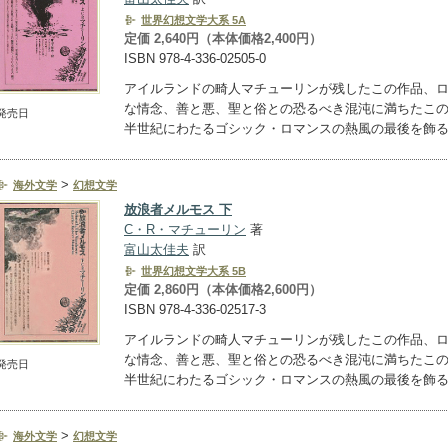
世界幻想文学大系 5A
定価 2,640円（本体価格2,400円）
ISBN 978-4-336-02505-0
アイルランドの畸人マチューリンが残したこの作品、
な情念、善と悪、聖と俗との恐るべき混沌に満ちたこ
発売日
半世紀にわたるゴシック・ロマンスの熱風の最後を飾
>
海外文学
幻想文学
放浪者メルモス 下
C・R・マチューリン
著
富山太佳夫
訳
世界幻想文学大系 5B
定価 2,860円（本体価格2,600円）
ISBN 978-4-336-02517-3
アイルランドの畸人マチューリンが残したこの作品、
な情念、善と悪、聖と俗との恐るべき混沌に満ちたこ
発売日
半世紀にわたるゴシック・ロマンスの熱風の最後を飾
>
海外文学
幻想文学