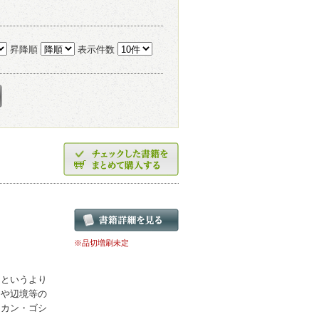
昇降順
表示件数
※品切増刷未定
、というより
ンや辺境等の
リカン・ゴシ