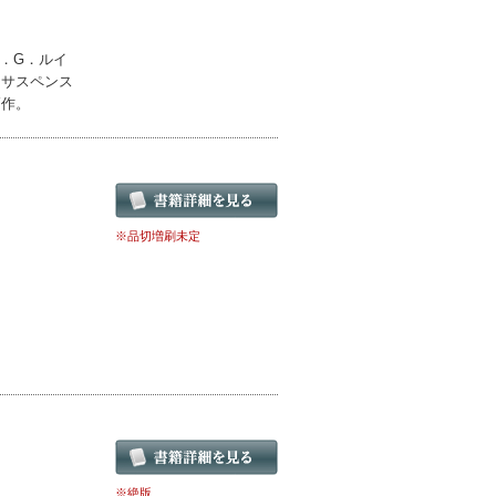
．G．ルイ
とサスペンス
高作。
※品切増刷未定
※絶版