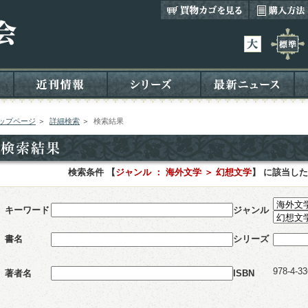
ップページ
＞
詳細検索
＞
検索結果
検索条件 【
ジャンル ： 海外文学 ＞ 幻想文学
】 に該当し
キーワード
ジャンル
書名
シリーズ
978-4-33
著者名
ISBN