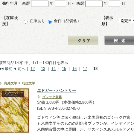
発行年月
西暦
年
月～ 西暦
年
月
【在庫状
【表示
在庫あり
全件（品切含）
況】
順】
該当商品180件中、171～180件目を表示
最初
前へ
｜
12
｜
13
｜
14
｜
15
｜
16
｜
17
｜
18
>
海外文学
幻想文学
エドガー・ハントリー
ゴシック叢書
定価 3,080円（本体価格2,800円）
ISBN 978-4-336-02745-0
ゴドウィン等に深く傾倒した米国最初のゴシック作家
も米国文学そのものの創始者ブラウンが、インディア
米国的背景の中に展開した、サスペンスあふれるアメ