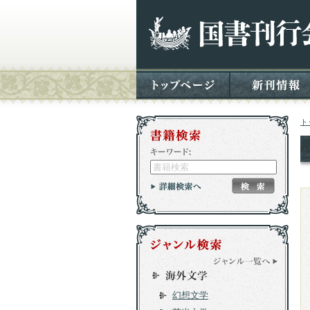
ト
幻想文学