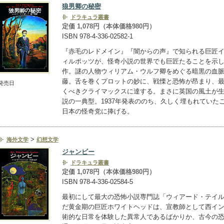
狼男卿の秘密
ドラキュラ叢書
定価 1,078円（本体価格980円）
ISBN 978-4-336-02582-1
『赤毛のレドメイン』『闇からの声』で知られる巨匠
ィルポッツが、怪奇小説の世界でも巨匠たることを示
作。謎の人物ウィリアム・ウルフ卿をめぐる暗黒の血
藤。舌を巻くプロットの妙に、戦慄と恐怖が昂まり、
発売日
くべきクライマックスに達する。まさに英国の風土が
説の一典型。1937年発表ののち、久しく埋もれていた
日本の怪奇党に捧げる。
>
海外文学
幻想文学
ジャンビー
ドラキュラ叢書
定価 1,078円（本体価格980円）
ISBN 978-4-336-02584-5
最初にして最大の恐怖小説専門誌「ウィアード・テイ
だ黄金期の巨匠ホワイトヘッドは、宣教師として西イ
術的な日常を体験した異常人であるばかりか、古今の