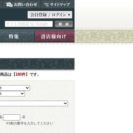
た商品は【
180件
】です。
6-
-X
※5桁の数字を入力してください