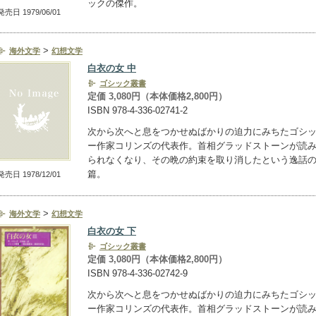
ックの傑作。
発売日 1979/06/01
>
海外文学
幻想文学
白衣の女 中
ゴシック叢書
定価 3,080円（本体価格2,800円）
ISBN 978-4-336-02741-2
次から次へと息をつかせぬばかりの迫力にみちたゴシ
ー作家コリンズの代表作。首相グラッドストーンが読
られなくなり、その晩の約束を取り消したという逸話
篇。
発売日 1978/12/01
>
海外文学
幻想文学
白衣の女 下
ゴシック叢書
定価 3,080円（本体価格2,800円）
ISBN 978-4-336-02742-9
次から次へと息をつかせぬばかりの迫力にみちたゴシ
ー作家コリンズの代表作。首相グラッドストーンが読