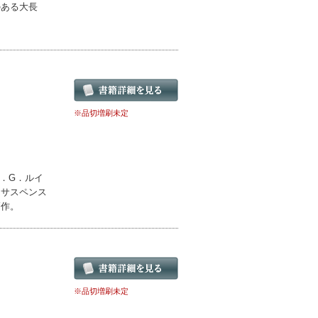
のある大長
※品切増刷未定
．G．ルイ
とサスペンス
高作。
※品切増刷未定