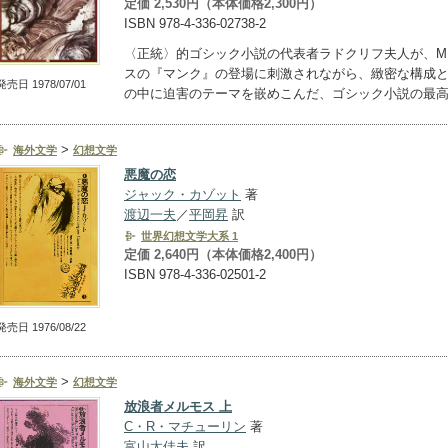
定価 2,530円（本体価格2,300円）
ISBN 978-4-336-02738-2
〈正統〉的ゴシック小説の代表者ラドクリフ夫人が、M
スの『マンク』の登場に刺激されながら、緻密な構成
発売日 1978/07/01
の中に迫害のテーマを嵌めこんだ、ゴシック小説の最
>
海外文学
幻想文学
悪魔の恋
ジャック・カゾット
著
渡辺一夫
／
平岡昇
訳
世界幻想文学大系 1
定価 2,640円（本体価格2,400円）
ISBN 978-4-336-02501-2
発売日 1976/08/22
>
海外文学
幻想文学
放浪者メルモス 上
C・R・マチューリン
著
富山太佳夫
訳