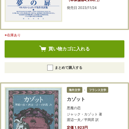
発売日 2023/11/24
※在庫あり
買い物カゴに入れる
まとめて購入する
海外文学
＞
フランス文学
カゾット
悪魔の恋
ジャック・カゾット 著
渡辺一夫／平岡昇 訳
定価 1,923円