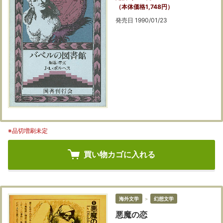
（本体価格1,748円）
発売日 1990/01/23
※品切増刷未定
買い物カゴに入れる
海外文学
＞
幻想文学
悪魔の恋