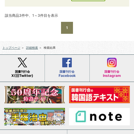
該当商品3件中、1～3件目を表示
1
トップページ
＞
詳細検索
＞
検索結果
国書刊行会
国書刊行会
国書刊行会
X(旧Twitter)
Facebook
Instagram
会社案内