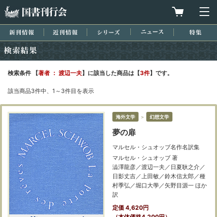
国書刊行会
買物カゴを
メ
新刊情報
近刊情報
シリーズ
ニュース
特集
検索結果
検索条件 【
著者 ： 渡辺一夫
】に該当した商品は【
3件
】です。
該当商品3件中、1～3件目を表示
海外文学
＞
幻想文学
夢の扉
マルセル・シュオッブ名作名訳集
マルセル・シュオッブ 著
澁澤龍彦／渡辺一夫／日夏耿之介／
日影丈吉／上田敏／鈴木信太郎／種
村季弘／堀口大學／矢野目源一 ほか
訳
定価 4,620円
（本体価格4,200円）