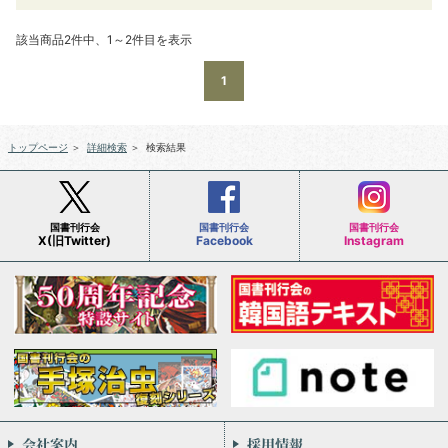
該当商品2件中、1～2件目を表示
1
トップページ
＞
詳細検索
＞
検索結果
国書刊行会
国書刊行会
国書刊行会
X(旧Twitter)
Facebook
Instagram
会社案内