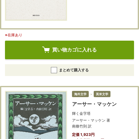
※在庫あり
買い物カゴに入れる
まとめて購入する
海外文学
＞
英米文学
アーサー・マッケン
輝く金字塔
アーサー・マッケン 著
南條竹則 訳
定価 1,923円