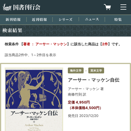
国書刊行会
買物カゴを
メ
新刊情報
近刊情報
シリーズ
ニュース
特集
検索結果
検索条件 【
著者 ： アーサー・マッケン
】に該当した商品は【
2件
】です。
該当商品2件中、1～2件目を表示
海外文学
＞
英米文学
アーサー・マッケン自伝
アーサー・マッケン 著
南條竹則 訳
定価 4,950円
（本体価格4,500円）
発売日 2023/12/20