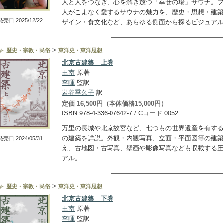
人と人をつなぎ、心を解き放つ「幸せの場」サウナ。
人がこよなく愛するサウナの魅力を、歴史・思想・建
発売日 2025/12/22
ザイン・食文化など、あらゆる側面から探るビジュア
>
歴史・宗教・民俗
東洋史・東洋思想
北京古建築 上巻
王南
原著
李暉
監訳
岩谷季久子
訳
定価 16,500円（本体価格15,000円）
ISBN 978-4-336-07642-7 / Cコード 0052
万里の長城や北京故宮など、七つもの世界遺産を有す
の建築を詳説。外観・内観写真、立面・平面図等の建
発売日 2024/05/31
え、古地図・古写真、壁画や彫像写真なども収載する
アル。
>
歴史・宗教・民俗
東洋史・東洋思想
北京古建築 下巻
王南
原著
李暉
監訳