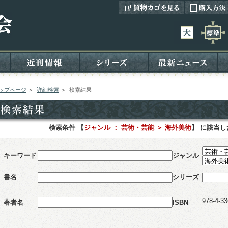
ップページ
＞
詳細検索
＞
検索結果
検索条件 【
ジャンル ： 芸術・芸能 ＞ 海外美術
】 に該当
キーワード
ジャンル
書名
シリーズ
978-4-33
著者名
ISBN