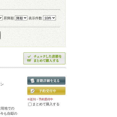
昇降順
表示件数
ョン
※近刊・予約受付中
まとめて購入する
は現地での
。今も自邸の