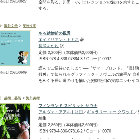
発売日 2026/08/27
空間を彩る、川田・小川コレクションの魅力を余すと
する。
>
海外文学
英米文学
ある結婚前の風景
エイドリアン・トミネ
著
長澤あかね
訳
定価 2,200円（本体価格2,000円）
ISBN 978-4-336-07864-3 / Cコード 0997
謹んでご招待いたします──『サマーブロンド』『長距
発売日 2026/06/09
孤独』で知られるグラフィック・ノヴェルの旗手が 自
をめぐる長い道のりを描いた抱腹絶倒の実録エッセイ
>
芸術・芸能
海外美術
フィンランド スピリット サウナ
アルヴァ・アアルト財団
／
ギャラリー エー クワッド
／
編集
定価 2,860円（本体価格2,600円）
ISBN 978-4-336-07816-2 / Cコード 0070