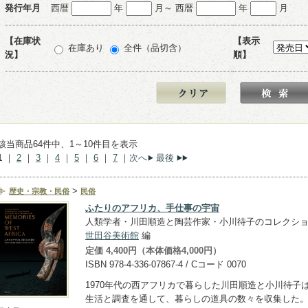
発行年月
西暦
年
月～ 西暦
年
月
【在庫状
【表示
在庫あり
全件（品切含）
況】
順】
該当商品64件中、1～10件目を表示
1
｜
2
｜
3
｜
4
｜
5
｜
6
｜
7
｜
次へ
最後
>
歴史・宗教・民俗
民俗
ふたりのアフリカ、手仕事の宇宙
人類学者・川田順造と陶芸作家・小川待子のコレクシ
世田谷美術館
編
定価 4,400円（本体価格4,000円）
ISBN 978-4-336-07867-4 / Cコード 0070
1970年代の西アフリカで暮らした川田順造と小川待子
生活と調査を通して、暮らしの道具の数々を収集した