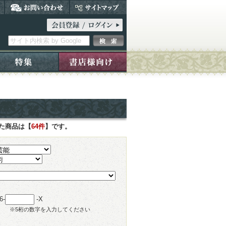
した商品は【
64件
】です。
6-
-X
※5桁の数字を入力してください