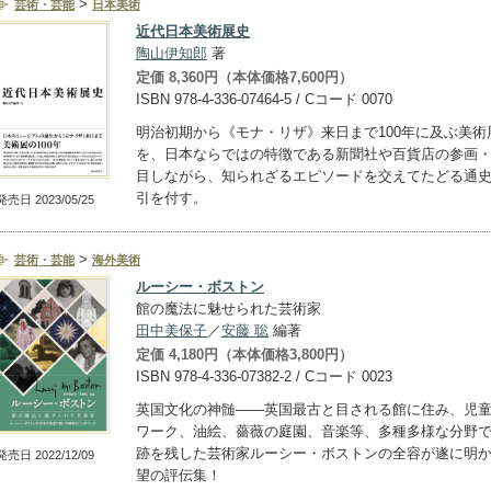
>
芸術・芸能
日本美術
近代日本美術展史
陶山伊知郎
著
定価 8,360円（本体価格7,600円）
ISBN 978-4-336-07464-5 / Cコード 0070
明治初期から《モナ・リザ》来日まで100年に及ぶ美術
を、日本ならではの特徴である新聞社や百貨店の参画
目しながら、知られざるエピソードを交えてたどる通
引を付す。
発売日 2023/05/25
>
芸術・芸能
海外美術
ルーシー・ボストン
館の魔法に魅せられた芸術家
田中美保子
／
安藤 聡
編著
定価 4,180円（本体価格3,800円）
ISBN 978-4-336-07382-2 / Cコード 0023
英国文化の神髄――英国最古と目される館に住み、児
ワーク、油絵、薔薇の庭園、音楽等、多種多様な分野
跡を残した芸術家ルーシー・ボストンの全容が遂に明
発売日 2022/12/09
望の評伝集！