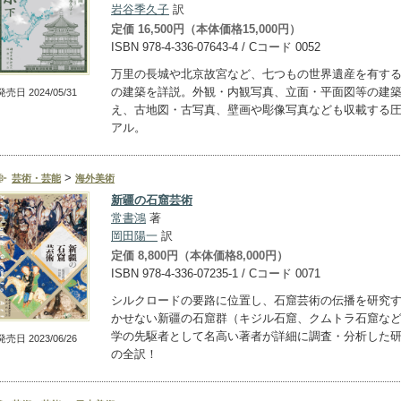
岩谷季久子
訳
定価 16,500円（本体価格15,000円）
ISBN 978-4-336-07643-4 / Cコード 0052
万里の長城や北京故宮など、七つもの世界遺産を有す
の建築を詳説。外観・内観写真、立面・平面図等の建
発売日 2024/05/31
え、古地図・古写真、壁画や彫像写真なども収載する
アル。
>
芸術・芸能
海外美術
新疆の石窟芸術
常書鴻
著
岡田陽一
訳
定価 8,800円（本体価格8,000円）
ISBN 978-4-336-07235-1 / Cコード 0071
シルクロードの要路に位置し、石窟芸術の伝播を研究
かせない新疆の石窟群（キジル石窟、クムトラ石窟な
学の先駆者として名高い著者が詳細に調査・分析した
発売日 2023/06/26
の全訳！