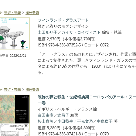
>
芸術・芸能
海外美術
フィンランド・グラスアート
輝きと彩りのモダンデザイン
土田ルリ子
／
カイサ・コイヴィスト
編集・執筆
定価 2,970円（本体価格2,700円）
ISBN 978-4-336-07352-5 / Cコード 0072
「アートグラス」の名のもとにデザインされ、作家と
発売日 2022/11/01
によって制作された、麗しきフィンランド・ガラスの世
名による約140点の作品から、1930年代より今に至る
る。
>
芸術・芸能
海外美術
装飾の夢と転生：世紀転換期ヨーロッパのアール・ヌー
一巻
イギリス・ベルギー・フランス編
白田由樹
／
辻昌子
編著
杉山真魚
／
小田藍生
／
平光文乃
／
中島廣子
著
定価 5,280円（本体価格4,800円）
ISBN 978-4-336-07421-8 / Cコード 0070