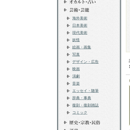
海外美術
日本美術
現代美術
妖怪
絵画・画集
写真
デザイン・広告
映画
演劇
音楽
エッセイ・随筆
辞典・事典
復刻・復刻雑誌
コミック